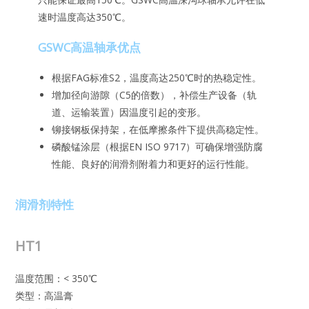
速时温度高达350℃。
GSWC高温轴承优点
根据FAG标准S2，温度高达250℃时的热稳定性。
增加径向游隙（C5的倍数），补偿生产设备（轨
道、运输装置）因温度引起的变形。
铆接钢板保持架，在低摩擦条件下提供高稳定性。
磷酸锰涂层（根据EN ISO 9717）可确保增强防腐
性能、良好的润滑剂附着力和更好的运行性能。
润滑剂特性
HT1
温度范围：< 350℃
类型：高温膏