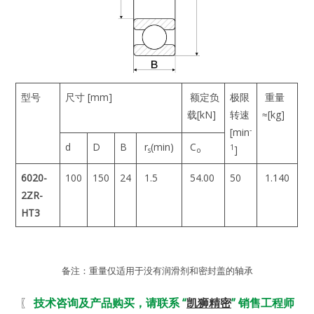
型号
尺寸 [mm]
额定负
极限
重量
载[kN]
转速
≈[kg]
-
[min
d
D
B
r
(min)
C
1
]
s
o
6020-
100
150
24
1.5
54.00
50
1.140
2ZR-
HT3
备注：重量仅适用于没有润滑剂和密封盖的轴承
〖
技术咨询及产品购买，请联系 “
凯狮精密
” 销售工程师