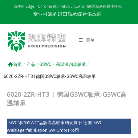
Skip
请使用 Edge、Chrome 或 Firefox，以从我们的网站获得最佳体验。
to
专业可靠的进口轴承综合供应商
content
菜单
首页
/
产品
/
GSWC
/
高温深沟球轴承
/
6020-2ZR-HT3 | 德国GSWC轴承-GSWC高温轴承
6020-2ZR-HT3 | 德国GSWC轴承-GSWC高
温轴承
“SWC”和“GSWC”品牌高温轴承均隶属于 德国“SWC
Wälzlagerfabrikation SW GmbH”公司