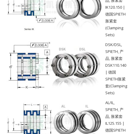
品
,
胀紧套
IK120.150 |
德国SPIETH
胀紧套
(Clamping
Sets)
DSK/DSL
,
SPIETH
,
产
品
,
胀紧套
DSK110.140
| 德国
SPIETH胀紧
套(Clamping
Sets)
AL/IL
,
SPIETH
,
产
品
,
胀紧套
IL125.155 |
德国SPIETH