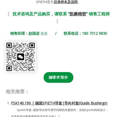
SPIETH官方
目录样本及说明
。
〖
技术咨询及产品购买，请联系 “
凯狮精密
” 销售工程师
〗
销售经理：赵国进
先生
/ 联系电话：180 7312 9830
请求报价
相关推荐：
FSK140.190 | 德国SPIETH导套|导向衬套(Guide Bushings)
Spieth导套–圆形导向和可调节间隙的夹紧部件，凭借Spieth特殊设计，
为具有高功率密度和高动态应力的 […]...