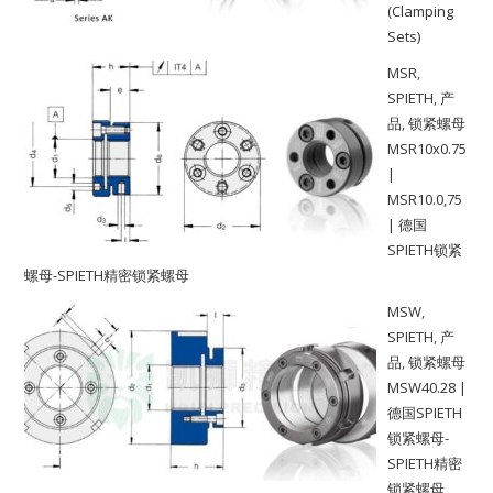
(Clamping
Sets)
MSR
,
SPIETH
,
产
品
,
锁紧螺母
MSR10x0.75
|
MSR10.0,75
| 德国
SPIETH锁紧
螺母-SPIETH精密锁紧螺母
MSW
,
SPIETH
,
产
品
,
锁紧螺母
MSW40.28 |
德国SPIETH
锁紧螺母-
SPIETH精密
锁紧螺母