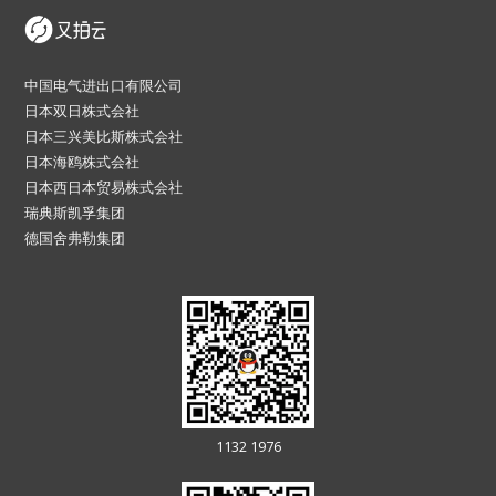
中国电气进出口有限公司
日本双日株式会社
日本三兴美比斯株式会社
日本海鸥株式会社
日本西日本贸易株式会社
瑞典斯凯孚集团
德国舍弗勒集团
1132 1976