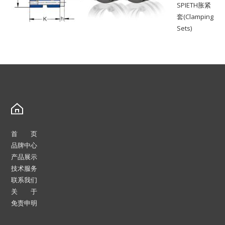
SPIETH胀紧
套(Clamping
Sets)
首 页
品牌中心
产品展示
技术服务
联系我们
关 于
免责申明