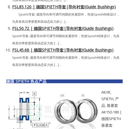
FSL85.120 | 德国SPIETH导套|导向衬套(Guide Bushings)
Spieth导套–圆形导向和可调节间隙的夹紧部件，凭借Spieth特殊设计，
为具有高功率密度和高动态应力的 […]...
FSL50.72 | 德国SPIETH导套|导向衬套(Guide Bushings)
Spieth导套–圆形导向和可调节间隙的夹紧部件，凭借Spieth特殊设计，为具
有高功率密度和高动态应力的 […]...
FSL45.68 | 德国SPIETH导套|导向衬套(Guide Bushings)
Spieth导套–圆形导向和可调节间隙的夹紧部件，凭借Spieth特殊设计，为具
有高功率密度和高动态应力的 […]...
德国 SPIETH 热点产品
AK/IK
,
SPIETH
,
产
品
,
胀紧套
AK150.180 |
德国SPIETH
胀紧套