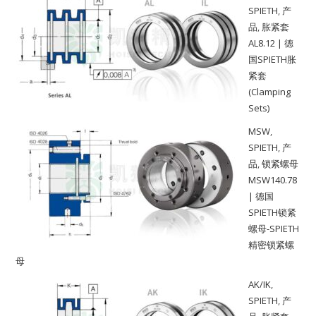
SPIETH
,
产
品
,
胀紧套
AL8.12 | 德
国SPIETH胀
紧套
(Clamping
Sets)
MSW
,
SPIETH
,
产
品
,
锁紧螺母
MSW140.78
| 德国
SPIETH锁紧
螺母-SPIETH
精密锁紧螺
母
AK/IK
,
SPIETH
,
产