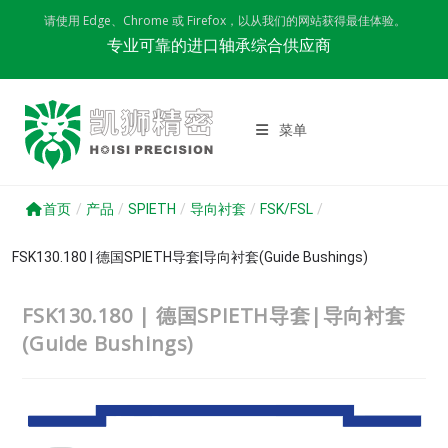
Skip
请使用 Edge、Chrome 或 Firefox，以从我们的网站获得最佳体验。
to
专业可靠的进口轴承综合供应商
content
菜单
首页
/
产品
/
SPIETH
/
导向衬套
/
FSK/FSL
/
FSK130.180 | 德国SPIETH导套|导向衬套(Guide Bushings)
FSK130.180 | 德国SPIETH导套|导向衬套
(Guide Bushings)