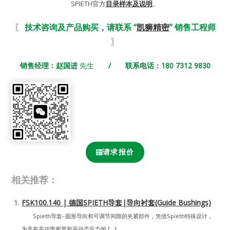
SPIETH官方
目录样本及说明
。
〖
技术咨询及产品购买，请联系 “
凯狮精密
” 销售工程师
〗
销售经理：赵国进
先生
/ 联系电话：180 7312 9830
请求报价
相关推荐：
FSK100.140 | 德国SPIETH导套|导向衬套(Guide Bushings)
Spieth导套–圆形导向和可调节间隙的夹紧部件，凭借Spieth特殊设计，
为具有高功率密度和高动态应力的 […]...