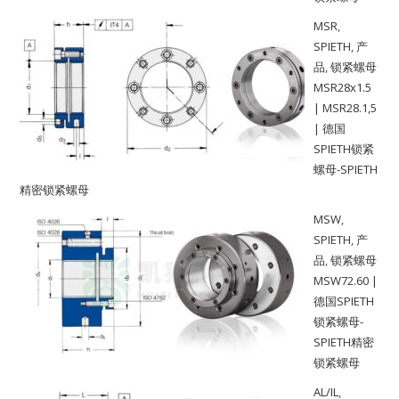
MSR
,
SPIETH
,
产
品
,
锁紧螺母
MSR28x1.5
| MSR28.1,5
| 德国
SPIETH锁紧
螺母-SPIETH
精密锁紧螺母
MSW
,
SPIETH
,
产
品
,
锁紧螺母
MSW72.60 |
德国SPIETH
锁紧螺母-
SPIETH精密
锁紧螺母
AL/IL
,