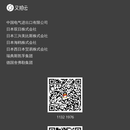
中国电气进出口有限公司
日本双日株式会社
日本三兴美比斯株式会社
日本海鸥株式会社
日本西日本贸易株式会社
瑞典斯凯孚集团
德国舍弗勒集团
1132 1976