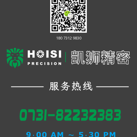
180 7312 9830