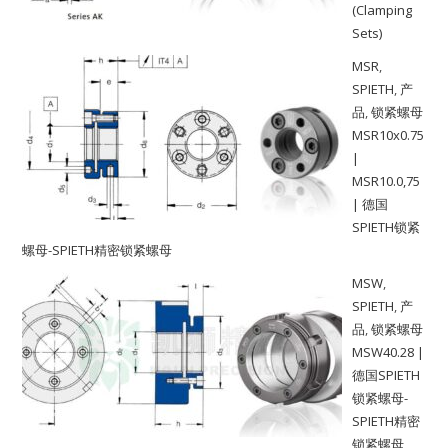
(Clamping
Sets)
MSR
,
SPIETH
,
产
品
,
锁紧螺母
MSR10x0.75
|
MSR10.0,75
| 德国
SPIETH锁紧
螺母-SPIETH精密锁紧螺母
MSW
,
SPIETH
,
产
品
,
锁紧螺母
MSW40.28 |
德国SPIETH
锁紧螺母-
SPIETH精密
锁紧螺母