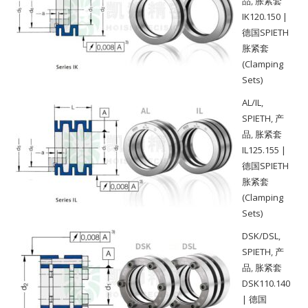
品
,
胀紧套
IK120.150 |
德国SPIETH
胀紧套
(Clamping
Sets)
AL/IL
,
SPIETH
,
产
品
,
胀紧套
IL125.155 |
德国SPIETH
胀紧套
(Clamping
Sets)
DSK/DSL
,
SPIETH
,
产
品
,
胀紧套
DSK110.140
| 德国