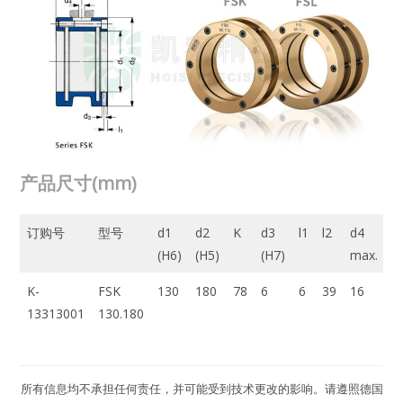
产品尺寸(mm)
订购号
型号
d1
d2
K
d3
l1
l2
d4
(H6)
(H5)
(H7)
max.
K-
FSK
130
180
78
6
6
39
16
13313001
130.180
所有信息均不承担任何责任，并可能受到技术更改的影响。请遵照德国