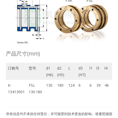
产品尺寸(mm)
订购号
型号
d1
d2
L
d3
l1
l3
l4
d4
(H6)
(H5)
(H7)
ma
K-
FSL
130
180
124
6
6
39
46
16
13413001
130.180
所有信息均不承担任何责任，并可能受到技术更改的影响。请遵照德国