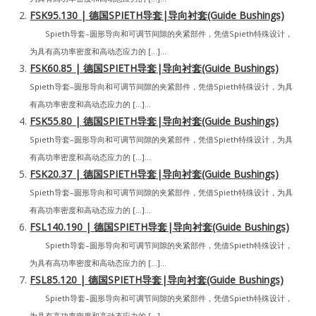
FSK95.130 | 德国SPIETH导套|导向衬套(Guide Bushings)
Spieth导套–圆形导向和可调节间隙的夹紧部件，凭借Spieth特殊设计，
为具有高功率密度和高动态应力的 […]...
FSK60.85 | 德国SPIETH导套|导向衬套(Guide Bushings)
Spieth导套–圆形导向和可调节间隙的夹紧部件，凭借Spieth特殊设计，为具
有高功率密度和高动态应力的 […]...
FSK55.80 | 德国SPIETH导套|导向衬套(Guide Bushings)
Spieth导套–圆形导向和可调节间隙的夹紧部件，凭借Spieth特殊设计，为具
有高功率密度和高动态应力的 […]...
FSK20.37 | 德国SPIETH导套|导向衬套(Guide Bushings)
Spieth导套–圆形导向和可调节间隙的夹紧部件，凭借Spieth特殊设计，为具
有高功率密度和高动态应力的 […]...
FSL140.190 | 德国SPIETH导套|导向衬套(Guide Bushings)
Spieth导套–圆形导向和可调节间隙的夹紧部件，凭借Spieth特殊设计，
为具有高功率密度和高动态应力的 […]...
FSL85.120 | 德国SPIETH导套|导向衬套(Guide Bushings)
Spieth导套–圆形导向和可调节间隙的夹紧部件，凭借Spieth特殊设计，
为具有高功率密度和高动态应力的 […]...