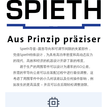
Spieth导套–圆形导向和可调节间隙的夹紧部件，
凭借Spieth特殊设计，为具有高功率密度和高动态应力
的现代、高效和经济的机器设计开辟了新的维度。
易于生产的周围零件可以设计为通常的ISO公差。
所需的窄导向公差可以在装配过程中进行最佳调整。这
考虑了周围零件中的小几何误差以及任何操作影响，例
如发生的更高温度 – 并且可以在后期轻松调整游隙。