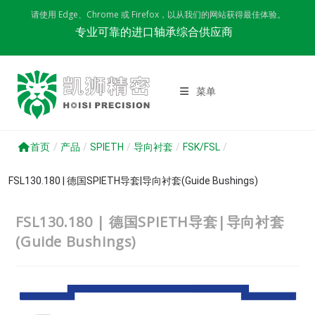
Skip
请使用 Edge、Chrome 或 Firefox，以从我们的网站获得最佳体验。
to
专业可靠的进口轴承综合供应商
content
菜单
首页
/
产品
/
SPIETH
/
导向衬套
/
FSK/FSL
/
FSL130.180 | 德国SPIETH导套|导向衬套(Guide Bushings)
FSL130.180 | 德国SPIETH导套|导向衬套
(Guide Bushings)