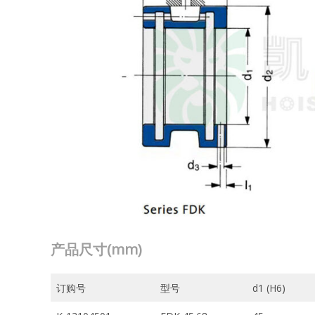
产品尺寸(mm)
订购号
型号
d1 (H6)