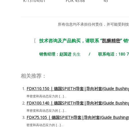
K-13104501
FDK 45.68
45
所有信息均不承担任何责任，并可能受到技术
〖
技术咨询及产品购买，请联系 “
凯狮精密
” 
销售经理：赵国进
先生
/ 联系电话：180 731
相关推荐：
FDK110.150 | 德国SPIETH导套|导向衬套(Guide Bushing
率密度和高动态应力的 […]...
FDK100.140 | 德国SPIETH导套|导向衬套(Guide Bushing
率密度和高动态应力的 […]...
FDK75.105 | 德国SPIETH导套|导向衬套(Guide Bushings
密度和高动态应力的 […]...