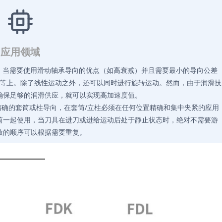
应用领域
首选，当需要使用滑动轴承导向的优点（如高衰减）并且需要最小的导向公差
等上。除了线性运动之外，还可以同时进行旋转运动。然而，由于润滑技
确保足够的润滑供应，就可以实现高加速度值。
于精确的套筒或柱导向，在套筒/立柱必须在任何位置精确和集中夹紧的应用
筒一起使用，当刀具在进刀或进给运动后处于静止状态时，绝对不需要游
放的顺序可以根据需要重复。