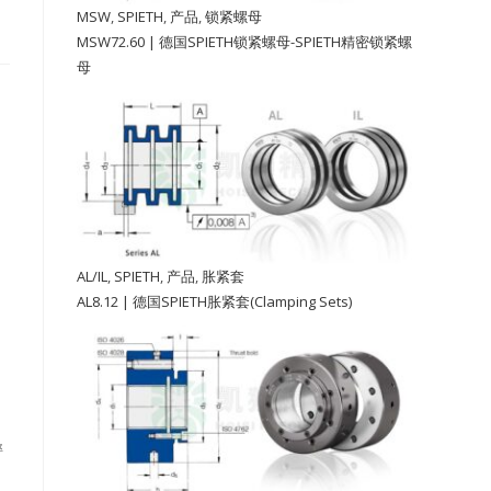
MSW
,
SPIETH
,
产品
,
锁紧螺母
MSW72.60 | 德国SPIETH锁紧螺母-SPIETH精密锁紧螺
母
AL/IL
,
SPIETH
,
产品
,
胀紧套
AL8.12 | 德国SPIETH胀紧套(Clamping Sets)
率