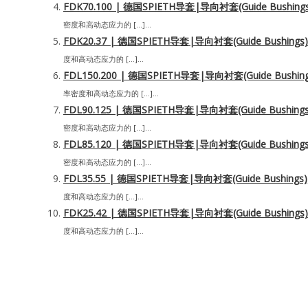
FDK70.100 | 德国SPIETH导套|导向衬套(Guide Bushings
密度和高动态应力的 […]...
FDK20.37 | 德国SPIETH导套|导向衬套(Guide Bushings)
度和高动态应力的 […]...
FDL150.200 | 德国SPIETH导套|导向衬套(Guide Bushing
率密度和高动态应力的 […]...
FDL90.125 | 德国SPIETH导套|导向衬套(Guide Bushings
密度和高动态应力的 […]...
FDL85.120 | 德国SPIETH导套|导向衬套(Guide Bushings
密度和高动态应力的 […]...
FDL35.55 | 德国SPIETH导套|导向衬套(Guide Bushings)
度和高动态应力的 […]...
FDK25.42 | 德国SPIETH导套|导向衬套(Guide Bushings)
度和高动态应力的 […]...