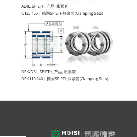
AL/IL
,
SPIETH
,
产品
,
胀紧套
IL125.155 | 德国SPIETH胀紧套(Clamping Sets)
DSK/DSL
,
SPIETH
,
产品
,
胀紧套
DSK110.140 | 德国SPIETH胀紧套(Clamping Sets)