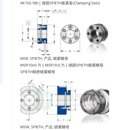
AK150.180 | 德国SPIETH胀紧套(Clamping Sets)
MSR
,
SPIETH
,
产品
,
锁紧螺母
MSR10x0.75 | MSR10.0,75 | 德国SPIETH锁紧螺母-
SPIETH精密锁紧螺母
MSW
,
SPIETH
,
产品
,
锁紧螺母