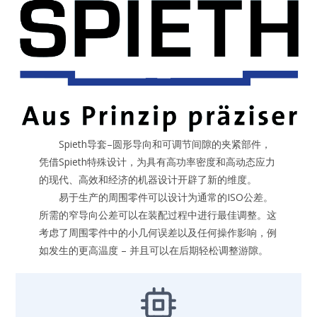
Spieth导套–圆形导向和可调节间隙的夹紧部件，
凭借Spieth特殊设计，为具有高功率密度和高动态应力
的现代、高效和经济的机器设计开辟了新的维度。
易于生产的周围零件可以设计为通常的ISO公差。
所需的窄导向公差可以在装配过程中进行最佳调整。这
考虑了周围零件中的小几何误差以及任何操作影响，例
如发生的更高温度 – 并且可以在后期轻松调整游隙。