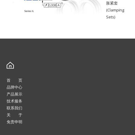
胀紧套
(Clamping
Sets)
首 页
品牌中心
产品展示
技术服务
联系我们
关 于
免责申明