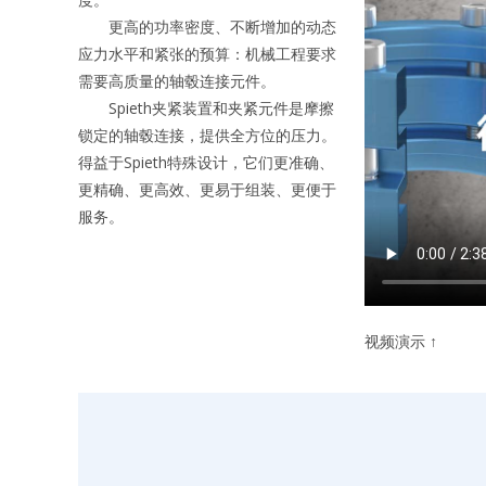
更高的功率密度、不断增加的动态
应力水平和紧张的预算：机械工程要求
需要高质量的轴毂连接元件。
Spieth夹紧装置和夹紧元件是摩擦
锁定的轴毂连接，提供全方位的压力。
得益于Spieth特殊设计，它们更准确、
更精确、更高效、更易于组装、更便于
服务。
视频演示 ↑