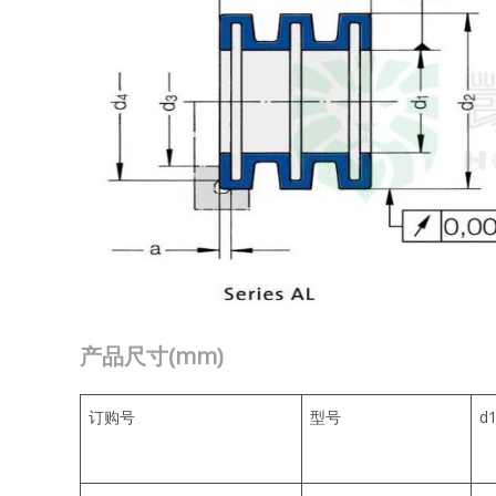
产品尺寸(mm)
订购号
型号
d