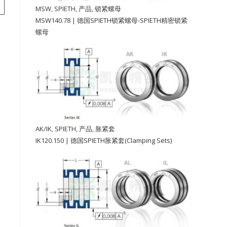
MSW
,
SPIETH
,
产品
,
锁紧螺母
MSW140.78 | 德国SPIETH锁紧螺母-SPIETH精密锁紧
螺母
AK/IK
,
SPIETH
,
产品
,
胀紧套
IK120.150 | 德国SPIETH胀紧套(Clamping Sets)