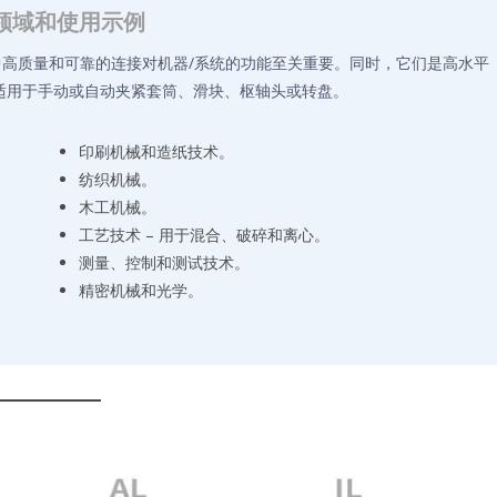
领域和使用示例
其中高质量和可靠的连接对机器/系统的功能至关重要。同时，它们是高水平
适用于手动或自动夹紧套筒、滑块、枢轴头或转盘。
印刷机械和造纸技术。
纺织机械。
木工机械。
工艺技术 – 用于混合、破碎和离心。
测量、控制和测试技术。
精密机械和光学。