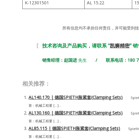
K-12301501
AL 15.22
1
所有信息均不承担任何责任，并可能受到技术
〖
技术咨询及产品购买，请联系 “
凯狮精密
” 
销售经理：赵国进
先生
/ 联系电话：180 731
相关推荐：
AL140.170 | 德国SPIETH胀紧套(Clamping Sets)
Spie
算：机械工程要 […]...
AL130.160 | 德国SPIETH胀紧套(Clamping Sets)
Spie
算：机械工程要 […]...
AL85.115 | 德国SPIETH胀紧套(Clamping Sets)
Spiet
算：机械工程要 […]...