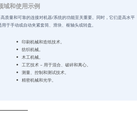
领域和使用示例
其中高质量和可靠的连接对机器/系统的功能至关重要。同时，它们是高水平
适用于手动或自动夹紧套筒、滑块、枢轴头或转盘。
印刷机械和造纸技术。
纺织机械。
木工机械。
工艺技术 – 用于混合、破碎和离心。
测量、控制和测试技术。
精密机械和光学。