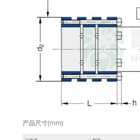
产品尺寸(mm)