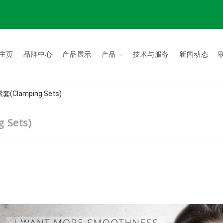
主页
品牌中心
产品展示
产品
技术与服务
新闻动态
套(Clamping Sets)
 Sets)