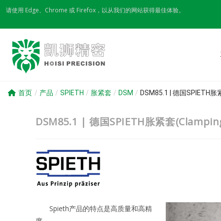
Skip
请使用 Edge、Chrome 或 Firefox，以从我们的网站获得最佳体验。
to
content
首页
/
产品
/
SPIETH
/
胀紧套
/
DSM
/
DSM85.1 | 德国SPIETH胀紧
DSM85.1 | 德国SPIETH胀紧套(Clamping
Spieth产品的特点是高质量和高精
度。