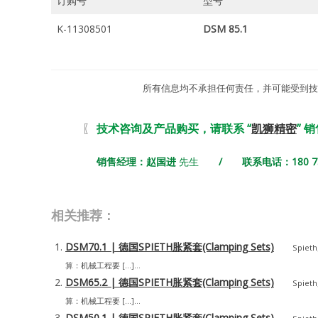
订购号
型号
K-11308501
DSM 85.1
所有信息均不承担任何责任，并可能受到技术
〖
技术咨询及产品购买，请联系 “
凯狮精密
” 
销售经理：赵国进
先生
/ 联系电话：180 731
相关推荐：
DSM70.1 | 德国SPIETH胀紧套(Clamping Sets)
Spiet
算：机械工程要 […]...
DSM65.2 | 德国SPIETH胀紧套(Clamping Sets)
Spiet
算：机械工程要 […]...
DSM50.1 | 德国SPIETH胀紧套(Clamping Sets)