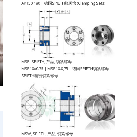
AK150.180 | 德国SPIETH胀紧套(Clamping Sets)
MSR
,
SPIETH
,
产品
,
锁紧螺母
MSR10x0.75 | MSR10.0,75 | 德国SPIETH锁紧螺母-
SPIETH精密锁紧螺母
MSW
,
SPIETH
,
产品
,
锁紧螺母