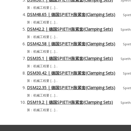
Spiet
算：机械工程要 […]...
DSM48.65 | 德国SPIETH胀紧套(Clamping Sets)
Spie
算：机械工程要 […]...
DSM42.2 | 德国SPIETH胀紧套(Clamping Sets)
Spiet
算：机械工程要 […]...
DSM42.58 | 德国SPIETH胀紧套(Clamping Sets)
Spie
算：机械工程要 […]...
DSM35.1 | 德国SPIETH胀紧套(Clamping Sets)
Spiet
算：机械工程要 […]...
DSM30.42 | 德国SPIETH胀紧套(Clamping Sets)
Spie
算：机械工程要 […]...
DSM22.35 | 德国SPIETH胀紧套(Clamping Sets)
Spie
算：机械工程要 […]...
DSM19.2 | 德国SPIETH胀紧套(Clamping Sets)
Spiet
算：机械工程要 […]...