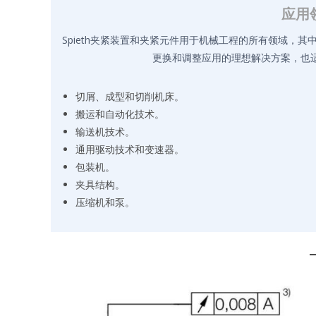
应用
Spieth夹紧装置和夹紧元件用于机械工程的所有领域，
更换和调整应用的理想解决方案，也
切屑、成型和切削机床。
搬运和自动化技术。
输送机技术。
通用驱动技术和变速器。
包装机。
夹具结构。
压缩机和泵。