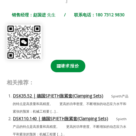
〗
销售经理：赵国进
先生
/ 联系电话：180 7312 9830
请求报价
相关推荐：
DSK35.52 | 德国SPIETH胀紧套(Clamping Sets)
Spieth产品
的特点是高质量和高精度。 更高的功率密度、不断增加的动态应力水平和
紧张的预算：机械工程要 […]...
DSK110.140 | 德国SPIETH胀紧套(Clamping Sets)
Spieth
产品的特点是高质量和高精度。 更高的功率密度、不断增加的动态应力水
平和紧张的预算：机械工程要 […]...