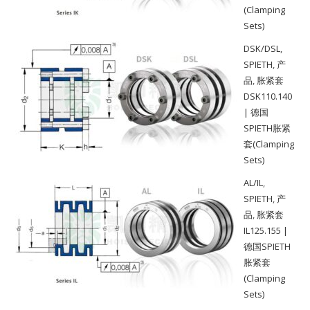
(Clamping
Sets)
DSK/DSL
,
SPIETH
,
产
品
,
胀紧套
DSK110.140
| 德国
SPIETH胀紧
套(Clamping
Sets)
AL/IL
,
SPIETH
,
产
品
,
胀紧套
IL125.155 |
德国SPIETH
胀紧套
(Clamping
Sets)