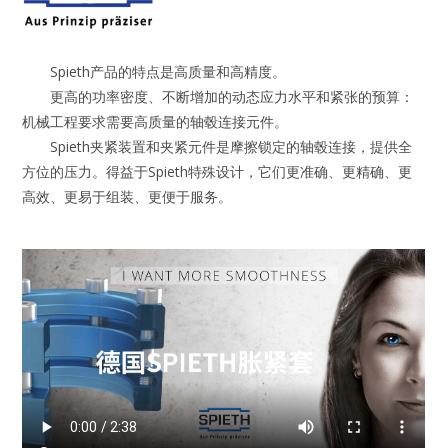
Spieth产品的特点是高质量和高精度。
更高的功率密度、不断增加的动态应力水平和紧张的预算：
机械工程要求需要高质量的轴毂连接元件。
Spieth夹紧装置和夹紧元件是摩擦锁定的轴毂连接，提供全
方位的压力。得益于Spieth特殊设计，它们更准确、更精确、更
高效、更易于组装、更便于服务。