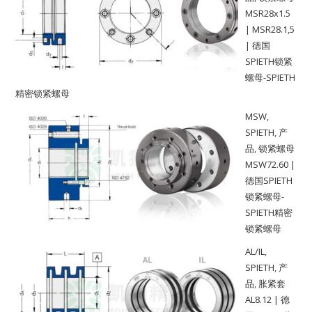
MSR28x1.5
| MSR28.1,5
| 德国
SPIETH锁紧
螺母-SPIETH
精密锁紧螺母
MSW
,
SPIETH
,
产
品
,
锁紧螺母
MSW72.60 |
德国SPIETH
锁紧螺母-
SPIETH精密
锁紧螺母
AL/IL
,
SPIETH
,
产
品
,
胀紧套
AL8.12 | 德