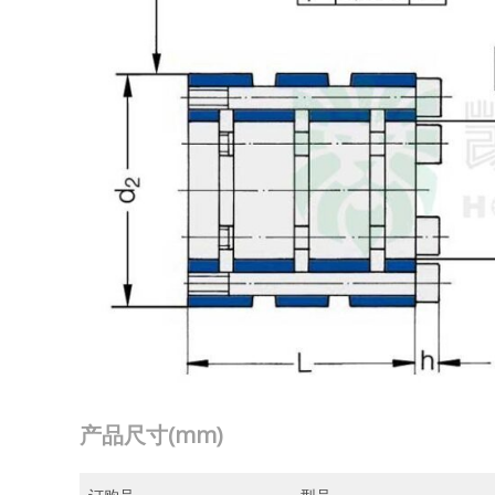
产品尺寸(mm)