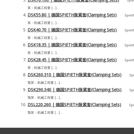
Spie
算：机械工程要 […]...
DSK55.80 | 德国SPIETH胀紧套(Clamping Sets)
Spie
算：机械工程要 […]...
DSK40.70 | 德国SPIETH胀紧套(Clamping Sets)
Spie
算：机械工程要 […]...
DSK18.35 | 德国SPIETH胀紧套(Clamping Sets)
Spie
算：机械工程要 […]...
DSK28.45 | 德国SPIETH胀紧套(Clamping Sets)
Spie
算：机械工程要 […]...
DSK260.310 | 德国SPIETH胀紧套(Clamping Sets)
Spi
预算：机械工程要 […]...
DSK290.340 | 德国SPIETH胀紧套(Clamping Sets)
Spi
预算：机械工程要 […]...
DSL220.260 | 德国SPIETH胀紧套(Clamping Sets)
Spi
预算：机械工程要 […]...