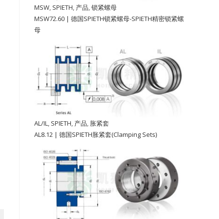
MSW
,
SPIETH
,
产品
,
锁紧螺母
MSW72.60 | 德国SPIETH锁紧螺母-SPIETH精密锁紧螺
母
AL/IL
,
SPIETH
,
产品
,
胀紧套
AL8.12 | 德国SPIETH胀紧套(Clamping Sets)