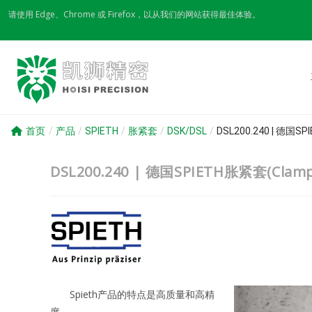
Skip
请使用 Edge、Chrome 或 Firefox，以从我们的网站获得最佳体验。
to
content
首页
/
产品
/
SPIETH
/
胀紧套
/
DSK/DSL
/
DSL200.240 | 德国SP
DSL200.240 | 德国SPIETH胀紧套(Clampi
Spieth产品的特点是高质量和高精
度。