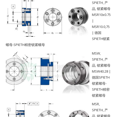
SPIETH
,
产
品
,
锁紧螺母
MSR10x0.75
|
MSR10.0,75
| 德国
SPIETH锁紧
螺母-SPIETH精密锁紧螺母
MSW
,
SPIETH
,
产
品
,
锁紧螺母
MSW40.28 |
德国SPIETH
锁紧螺母-
SPIETH精密
锁紧螺母
MSR
,
SPIETH
,
产
品
,
锁紧螺母