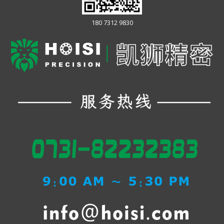
180 7312 9830