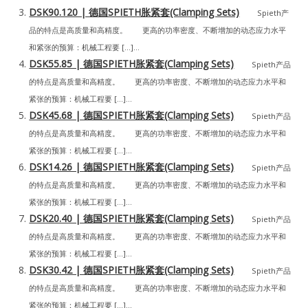
DSK90.120 | 德国SPIETH胀紧套(Clamping Sets)
Spieth产
品的特点是高质量和高精度。 更高的功率密度、不断增加的动态应力水平
和紧张的预算：机械工程要 […]...
DSK55.85 | 德国SPIETH胀紧套(Clamping Sets)
Spieth产品
的特点是高质量和高精度。 更高的功率密度、不断增加的动态应力水平和
紧张的预算：机械工程要 […]...
DSK45.68 | 德国SPIETH胀紧套(Clamping Sets)
Spieth产品
的特点是高质量和高精度。 更高的功率密度、不断增加的动态应力水平和
紧张的预算：机械工程要 […]...
DSK14.26 | 德国SPIETH胀紧套(Clamping Sets)
Spieth产品
的特点是高质量和高精度。 更高的功率密度、不断增加的动态应力水平和
紧张的预算：机械工程要 […]...
DSK20.40 | 德国SPIETH胀紧套(Clamping Sets)
Spieth产品
的特点是高质量和高精度。 更高的功率密度、不断增加的动态应力水平和
紧张的预算：机械工程要 […]...
DSK30.42 | 德国SPIETH胀紧套(Clamping Sets)
Spieth产品
的特点是高质量和高精度。 更高的功率密度、不断增加的动态应力水平和
紧张的预算：机械工程要 […]...