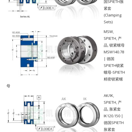
国SPIETH胀
紧套
(Clamping
Sets)
MSW
,
SPIETH
,
产
品
,
锁紧螺母
MSW140.78
| 德国
SPIETH锁紧
螺母-SPIETH
精密锁紧螺
母
AK/IK
,
SPIETH
,
产
品
,
胀紧套
IK120.150 |
德国SPIETH
胀紧套