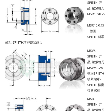
SPIETH
,
产
品
,
锁紧螺母
MSR10x0.75
|
MSR10.0,75
| 德国
SPIETH锁紧
螺母-SPIETH精密锁紧螺母
MSW
,
SPIETH
,
产
品
,
锁紧螺母
MSW40.28 |
德国SPIETH
锁紧螺母-
SPIETH精密
锁紧螺母
MSR
,
SPIETH
,
产
品
,
锁紧螺母