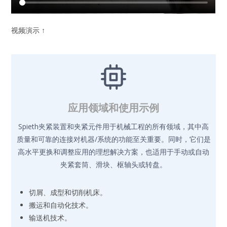
视频演示 ↑
应用领域和使用示例
Spieth夹紧装置和夹紧元件用于机械工程的所有领域，其中高
质量和可靠的连接对机器/系统的功能至关重要。同时，它们是
高水平更换和调整应用的理想解决方案，也适用于手动或自动
夹紧套筒、滑块、枢轴头或转盘。
切屑、成型和切削机床。
搬运和自动化技术。
输送机技术。