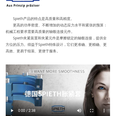
Spieth产品的特点是高质量和高精度。
更高的功率密度、不断增加的动态应力水平和紧张的预算：
机械工程要求需要高质量的轴毂连接元件。
Spieth夹紧装置和夹紧元件是摩擦锁定的轴毂连接，提供全
方位的压力。得益于Spieth特殊设计，它们更准确、更精确、更
高效、更易于组装、更便于服务。