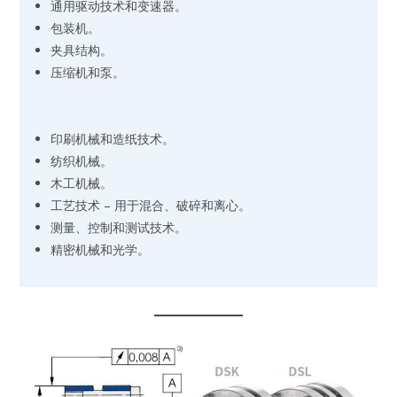
通用驱动技术和变速器。
包装机。
夹具结构。
压缩机和泵。
印刷机械和造纸技术。
纺织机械。
木工机械。
工艺技术 – 用于混合、破碎和离心。
测量、控制和测试技术。
精密机械和光学。