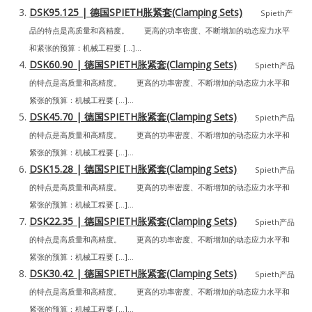
DSK95.125 | 德国SPIETH胀紧套(Clamping Sets)
Spieth产
品的特点是高质量和高精度。 更高的功率密度、不断增加的动态应力水平
和紧张的预算：机械工程要 […]...
DSK60.90 | 德国SPIETH胀紧套(Clamping Sets)
Spieth产品
的特点是高质量和高精度。 更高的功率密度、不断增加的动态应力水平和
紧张的预算：机械工程要 […]...
DSK45.70 | 德国SPIETH胀紧套(Clamping Sets)
Spieth产品
的特点是高质量和高精度。 更高的功率密度、不断增加的动态应力水平和
紧张的预算：机械工程要 […]...
DSK15.28 | 德国SPIETH胀紧套(Clamping Sets)
Spieth产品
的特点是高质量和高精度。 更高的功率密度、不断增加的动态应力水平和
紧张的预算：机械工程要 […]...
DSK22.35 | 德国SPIETH胀紧套(Clamping Sets)
Spieth产品
的特点是高质量和高精度。 更高的功率密度、不断增加的动态应力水平和
紧张的预算：机械工程要 […]...
DSK30.42 | 德国SPIETH胀紧套(Clamping Sets)
Spieth产品
的特点是高质量和高精度。 更高的功率密度、不断增加的动态应力水平和
紧张的预算：机械工程要 […]...