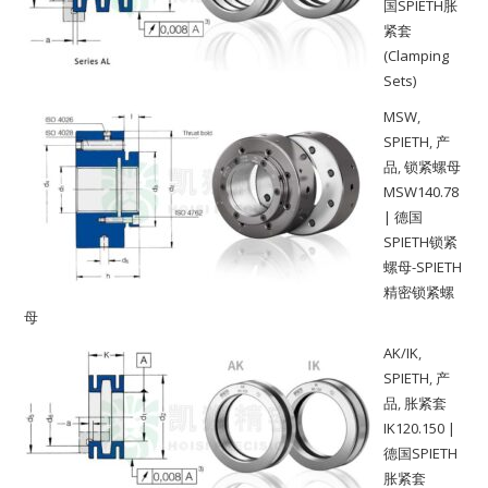
国SPIETH胀
紧套
(Clamping
Sets)
MSW
,
SPIETH
,
产
品
,
锁紧螺母
MSW140.78
| 德国
SPIETH锁紧
螺母-SPIETH
精密锁紧螺
母
AK/IK
,
SPIETH
,
产
品
,
胀紧套
IK120.150 |
德国SPIETH
胀紧套