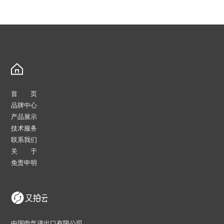
首 页
品牌中心
产品展示
技术服务
联系我们
关 于
免责申明
中国电气进出口有限公司