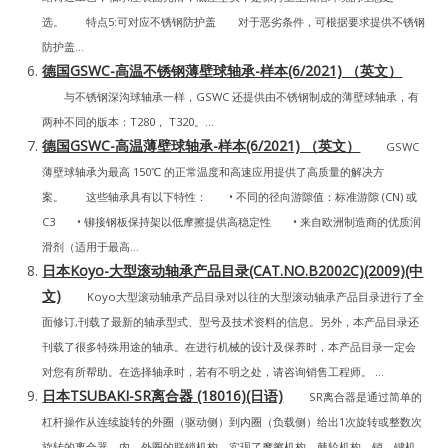
选。 特点5:可对应不锈钢防护盖 对于恶劣条件，可根据要求提供不锈钢
防护盖...
德国GSWC-高温不锈钢薄壁球轴承-样本(6/2021) （英文）
与不锈钢深沟球轴承一样，GSWC 还提供由不锈钢制成的薄壁球轴承，有
两种不同的版本：T280， T320。...
德国GSWC-高温薄壁球轴承-样本(6/2021) （英文）
GSWC
薄壁球轴承为最高 150℃ 的正常温度和高速应用提供了高质量的解决方
案。 这些轴承具有以下特性： • 不同的径向游隙值：标准游隙 (CN) 或
C3 • 铆接钢板保持架以低摩擦提供高稳定性 • 来自欧洲制造商的优质润
滑剂（适用于最高...
日本Koyo-大型滚动轴承产品目录(CAT.NO.B2002C)(2009)(中
文)
Koyo大型滚动轴承产品目录对以往的大型滚动轴承产品目录进行了全
面修订,刊载了最新的轴承型式、型号及技术资料的信息。另外，本产品目录还
刊载了很多特殊用途的轴承。在进行机械的设计及保养时，本产品目录一定会
对您有所帮助。在选择轴承时，若有不明之处，请咨询销售工程师。 ...
日本TSUBAKI-SR离合器 (18016)(日语)
SR离合器是通过简单的
杠杆操作从连续旋转的外圈（驱动侧）到内圈（负载侧）给出1次旋转或整数次
旋转的离合器。内、外圈的联锁机构，实现了摩擦机构、棘轮机构、销、键机