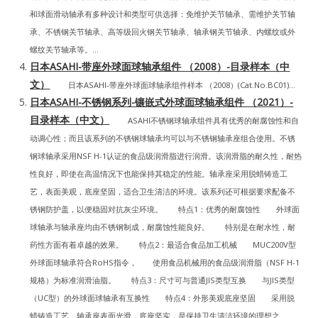
和球面滑动轴承有多种设计和类型可供选择：免维护关节轴承、需维护关节轴
承、不锈钢关节轴承、高等级回火钢关节轴承、轴承钢关节轴承、内螺纹或外
螺纹关节轴承等。...
日本ASAHI-带座外球面球轴承组件 （2008）-目录样本（中
文）
日本ASAHI-带座外球面球轴承组件样本 （2008）(Cat.No.BC01)...
日本ASAHI-不锈钢系列-镶嵌式外球面球轴承组件 （2021）-
目录样本（中文）
ASAHI不锈钢球轴承组件具有优秀的耐腐蚀性和自
动调心性；而且该系列的不锈钢球轴承均可以与不锈钢轴承座组合使用。不锈
钢球轴承采用NSF H-1认证的食品级润滑脂进行润滑。该润滑脂的耐久性，耐热
性良好，即使在高温情况下也能保持其稳定的性能。轴承座采用脱蜡铸造工
艺，表面美观，底座坚固，适合卫生清洁的环境。该系列还可根据要求配备不
锈钢防护盖，以便稳固对抗灰尘环境。 特点1：优秀的耐腐蚀性 外球面
球轴承与轴承座均由不锈钢制成，耐腐蚀性能良好。 特别是在耐水性，耐
药性方面有着卓越的效果。 特点2：最适合食品加工机械 MUC200V型
外球面球轴承符合RoHS指令， 使用食品机械用的食品级润滑脂（NSF H-1
规格）为标准润滑油脂。 特点3：尺寸可与普通JIS类型互换 与JIS类型
（UC型）的外球面球轴承有互换性 特点4：外形美观底座坚固 采用脱
蜡铸造工艺，轴承座表面光滑，底座坚实，是保持卫生清洁环境的理想之