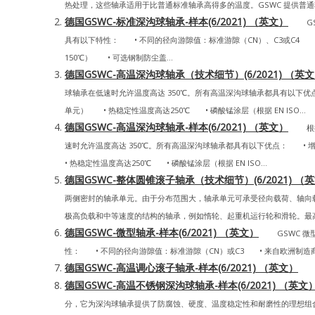
热处理，这些轴承适用于比普通标准轴承高得多的温度。GSWC 提供普通轴承（最
德国GSWC-标准深沟球轴承-样本(6/2021) （英文）
GSW
具有以下特性： • 不同的径向游隙值：标准游隙（CN）、C3或C4
150℃） • 可选钢制防尘盖...
德国GSWC-高温深沟球轴承（技术细节）(6/2021) （英
球轴承在低速时允许温度高达 350℃。所有高温深沟球轴承都具有以下
单元） • 热稳定性温度高达250℃ • 磷酸锰涂层（根据 EN ISO...
德国GSWC-高温深沟球轴承-样本(6/2021) （英文）
根据使
速时允许温度高达 350℃。所有高温深沟球轴承都具有以下优点： 
• 热稳定性温度高达250℃ • 磷酸锰涂层（根据 EN ISO...
德国GSWC-整体圆锥滚子轴承（技术细节）(6/2021) （
两侧密封的轴承单元。由于分布范围大，轴承单元可承受径向载荷、轴向
极高负载和中等速度的结构的轴承，例如惰轮、起重机运行轮和滑轮。最高工作
德国GSWC-微型轴承-样本(6/2021) （英文）
GSWC 微型
性： • 不同的径向游隙值：标准游隙（CN）或C3 • 来自欧洲制造商的优
德国GSWC-高温调心滚子轴承-样本(6/2021) （英文）
GS
德国GSWC-高温不锈钢深沟球轴承-样本(6/2021) （英文
分，它为深沟球轴承提供了防腐蚀、硬度、温度稳定性和耐磨性的理想组合。