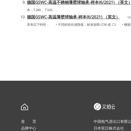
德国GSWC-高温不锈钢薄壁球轴承-样本(6/2021) （英文
本：T280， T320。...
德国GSWC-高温薄壁球轴承-样本(6/2021) （英文）
GSW
具有以下特性： • 不同的径向游隙值：标准游隙 (CN) 或 C3 • 
首 页
中国电气进出口有限
品牌中心
日本双日株式会社