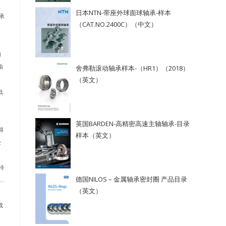
日本NTN-带座外球面球轴承-样本
承
（CAT.NO.2400C）（中文）
沟
输
舍弗勒滚动轴承样本-（HR1）（2018）
（英文）
低
）
英国BARDEN-高精密高速主轴轴承-目录
得
样本（英文）
受
特
德国NILOS – 金属轴承密封圈 产品目录
.
（英文）
成