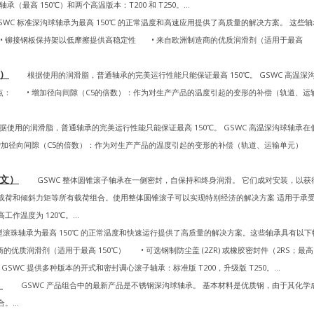
高 150℃）和两个高温版本：T200 和 T250。...
C 标准深沟球轴承为最高 150℃ 的正常温度和高速应用提供了高质量的解决方案。 这些轴
 • 铆接钢板保持架以低摩擦提供高稳定性 • 来自欧洲制造商的优质润滑剂（适用于最高
文）
根据使用的润滑脂，普通轴承的完美运行性能只能保证最高 150℃。 GSWC 高温深
优点： • 增加径向间隙（C5的倍数）：作为对生产产品的温度引起的变形的补偿（轨道、运
用的润滑脂，普通轴承的完美运行性能只能保证最高 150℃。 GSWC 高温深沟球轴承在
• 增加径向间隙（C5的倍数）：作为对生产产品的温度引起的变形的补偿（轨道、运输单元
英文）
GSWC 整体圆锥滚子轴承在一侧密封，自保持和终身润滑。 它们成对安装，以获
载荷和倾斜力矩等所有载荷组合。使用整体圆锥滚子可以实现特别经济的解决方案 适用于承
温度为 120℃。...
滚珠轴承为最高 150℃ 的正常温度和快速运行提供了高质量的解决方案。这些轴承具有以下
质润滑剂（适用于最高 150℃） • 可选钢制防尘盖 (2ZR) 或橡胶密封件（2RS；最高..
WC 提供多种版本的开式和密封调心滚子轴承：标准版 T200，升级版 T250。...
）
GSWC 产品组合中的最新产品是不锈钢深沟球轴承。 基本材料是优质钢，由于其化学
...