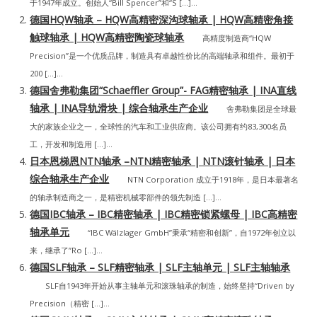
于1947年成立。创始人“Bill Spencer”和“S […]...
德国HQW轴承 – HQW高精密深沟球轴承 | HQW高精密角接
触球轴承 | HQW高精密陶瓷球轴承
高精度制造商“HQW
Precision”是一个优质品牌，制造具有卓越性价比的高端轴承和组件。最初于
200 […]...
德国舍弗勒集团“Schaeffler Group”- FAG精密轴承 | INA直线
轴承 | INA导轨滑块 | 综合轴承生产企业
舍弗勒集团是全球最
大的家族企业之一，全球性的汽车和工业供应商。该公司拥有约83,300名员
工，开发和制造用 […]...
日本恩梯恩NTN轴承 –NTN精密轴承 | NTN滚针轴承 | 日本
综合轴承生产企业
NTN Corporation 成立于1918年，是日本最著名
的轴承制造商之一，是精密机械零部件的领先制造 […]...
德国IBC轴承 – IBC精密轴承 | IBC精密锁紧螺母 | IBC高精密
轴承单元
“IBC Wälzlager GmbH”秉承“精密和创新”，自1972年创立以
来，继承了”Ro […]...
德国SLF轴承 – SLF精密轴承 | SLF主轴单元 | SLF主轴轴承
SLF自1943年开始从事主轴单元和滚珠轴承的制造，始终坚持“Driven by
Precision（精密 […]...