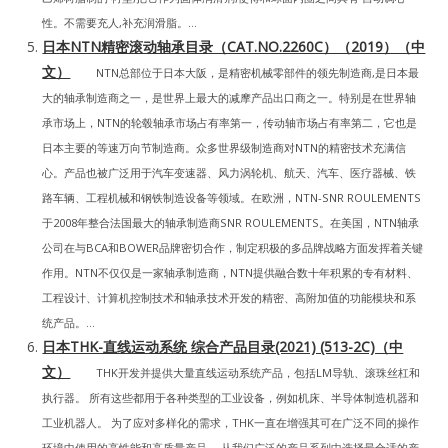
性。不需要充人,补充润滑脂。...
日本NTN精密滚动轴承目录（CAT.NO.2260C）（2019）（中
文）
NTN总部位于日本大阪，是精密机械零部件的领先制造商,是日本最
大的轴承制造商之一，是世界上最大的减摩产品出口商之一。特别是在世界轴
承市场上，NTN的轮毂轴承市场占有率第一，传动轴市场占有率第二，它也是
日本主要的等速万向节制造商。众多世界级制造商对NTN的精密技术充满信
心。产品也被广泛用于汽车变速器、风力涡轮机、航天、汽车、医疗器械、铁
路车辆、工程机械和钢铁制造设备等领域。在欧洲，NTN-SNR ROULEMENTS
于2008年整合法国最大的轴承制造商SNR ROULEMENTS。在美国，NTN轴承
公司在与BCA和BOWER品牌密切合作，制定积极的多品牌战略方面发挥着关键
作用。NTN不仅仅是一家轴承制造商，NTN提供融合数十年积累的专有材料、
工程设计、计算机控制技术和轴承技术开发的精密、高附加值的功能模块和系
统产品。...
日本THK-直线运动系统 综合产品目录(2021) (513-2C)（中
文）
THK开发并提供大量直线运动系统产品，包括LM导轨、滚珠丝杠和
执行器。 所有这些都用于各种类型的工业设备，例如机床、半导体制造机器和
工业机器人。 为了应对多样化的需求，THK一直在增强其可在广泛不同的操作
环境中使用的高性能和高质量产品。 从我们广泛的产品系列中选择最合适的产