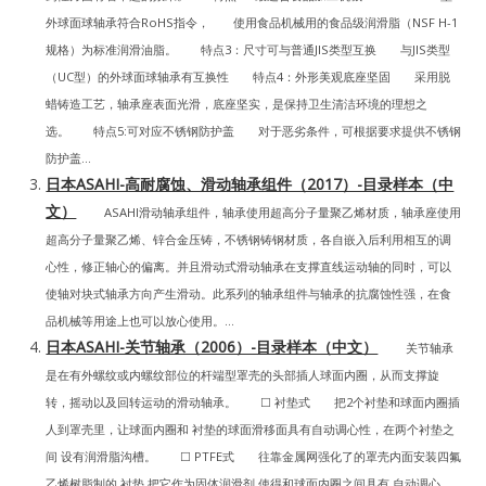
外球面球轴承符合RoHS指令， 使用食品机械用的食品级润滑脂（NSF H-1
规格）为标准润滑油脂。 特点3：尺寸可与普通JIS类型互换 与JIS类型
（UC型）的外球面球轴承有互换性 特点4：外形美观底座坚固 采用脱
蜡铸造工艺，轴承座表面光滑，底座坚实，是保持卫生清洁环境的理想之
选。 特点5:可对应不锈钢防护盖 对于恶劣条件，可根据要求提供不锈钢
防护盖...
日本ASAHI-高耐腐蚀、滑动轴承组件（2017）-目录样本（中
文）
ASAHI滑动轴承组件，轴承使用超高分子量聚乙烯材质，轴承座使用
超高分子量聚乙烯、锌合金压铸，不锈钢铸钢材质，各自嵌入后利用相互的调
心性，修正轴心的偏离。并且滑动式滑动轴承在支撑直线运动轴的同时，可以
使轴对块式轴承方向产生滑动。此系列的轴承组件与轴承的抗腐蚀性强，在食
品机械等用途上也可以放心使用。...
日本ASAHI-关节轴承（2006）-目录样本（中文）
关节轴承
是在有外螺纹或内螺纹部位的杆端型罩壳的头部插人球面内圈，从而支撑旋
转，摇动以及回转运动的滑动轴承。 ☐ 衬垫式 把2个衬垫和球面内圈插
人到罩壳里，让球面内圈和 衬垫的球面滑移面具有自动调心性，在两个衬垫之
间 设有润滑脂沟槽。 ☐ PTFE式 往靠金属网强化了的罩壳内面安装四氟
乙烯树脂制的 衬垫,把它作为固体润滑剂,使得和球面内圈之间具有 自动调心