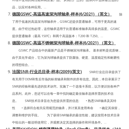
品，以应对各种应用。...
德国GSWC-高温高速深沟球轴承-样本(6/2021) （英文）
除
了用于低速的高温深沟球轴承外，GSWC还提供普通轴承，可用于更高的速
度。由于经过热处理，这些轴承适用于比普通标准轴承高得多的温度。GSWC
提供普通轴承（最高 150℃）和两个高温版本：T200 和 T250。...
德国GSWC-高温不锈钢深沟球轴承-样本(6/2021) （英文）
GSWC 产品组合中的最新产品是不锈钢深沟球轴承。 基本材料是优质钢，
由于其化学成分，它为深沟球轴承提供了防腐蚀、硬度、温度稳定性和耐磨性
的理想组合。...
法国SNR-行业总目录-样本(2009)(英文)
SNR行业总目录提供了
有关用于OEM和售后市场的标准轴承和附件的所有信息。因此，本目录展示了
SNR的经验和最先进的技术诀窍。实施了一个选项卡系统，以方便识别各种产
品系列。此外，您还可以在每一章中找到确定最佳轴承选择所需的技术信
息。 SNR技术目录旨在为您提供所需的信息: • 熟悉SNR轴承及其特
性 • 选择符合相关应用规范的轴承，并计算其使用寿命 • 确定其保留，
调整和维护的手段。 为了获得SNR轴承的最佳性能，建议按照本技术目录
中给出的一般说明使用它，并观察决定其选择的操作和环境条件。...