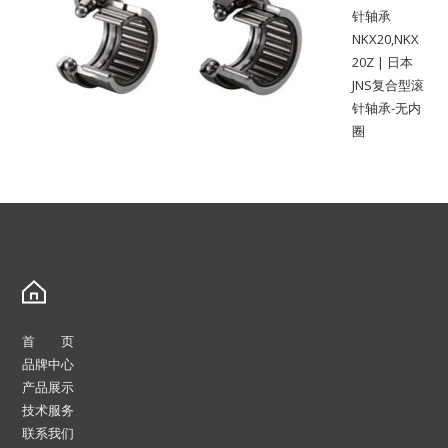
针轴承
NKX20,NKX
20Z | 日本
JNS复合型滚
针轴承-无内
圈
首 页
品牌中心
产品展示
技术服务
联系我们