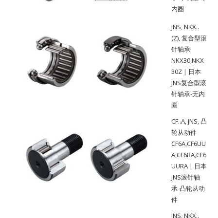
内圈
JNS
,
NKX..
(Z)
,
复合型滚
针轴承
NKX30,NKX
30Z | 日本
JNS复合型滚
针轴承-无内
圈
CF..A
,
JNS
,
凸
轮从动件
CF6A,CF6UU
A,CF6RA,CF6
UURA | 日本
JNS滚针轴
承-凸轮从动
件
JNS
,
NKX..