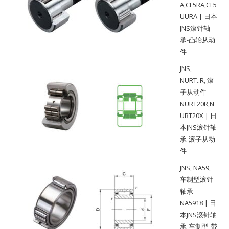
A,CF5RA,CF5
UURA | 日本
JNS滚针轴
承-凸轮从动
件
JNS
,
NURT..R
,
滚
子从动件
NURT20R,N
URT20X | 日
本JNS滚针轴
承-滚子从动
件
JNS
,
NA59
,
车制型滚针
轴承
NA5918 | 日
本JNS滚针轴
承-车制型-带