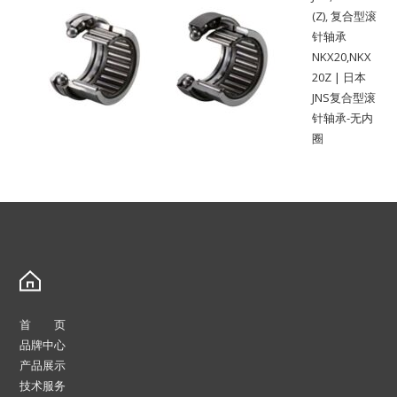
(Z)
,
复合型滚
针轴承
NKX20,NKX
20Z | 日本
JNS复合型滚
针轴承-无内
圈
首 页
品牌中心
产品展示
技术服务