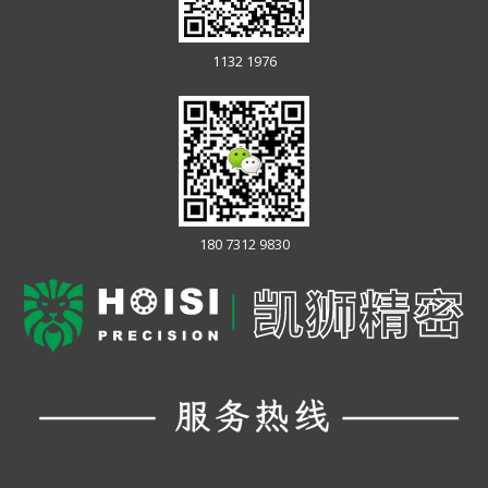
1132 1976
180 7312 9830