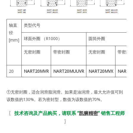
轴直
类型代号
径
球面外圈 （R1000）
圆筒外圈
[mm]
无密封圈
带密封圈
无密封圈
带密封
20
NART20MVR
NART20MUUVR
NART20MVX
NART2
①无密封圈，适合润滑脂润滑。如果是油润滑，最大允许值可到
该数值的130%。若为密封型，数值为该数值的70%。
〖
技术咨询及产品购买，请联系 “
凯狮精密
” 销售工程师
〗