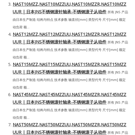
NAST10MZZ,NAST10MZZUU,NAST10MZZR,NAST10MZZ
UUR | 日本JNS不锈钢滚针轴承-不锈钢滚子从动件
所有 JNS 产品
由日本生产制造 结构与特点 技术参数 轴直径[mm] 类型代号 尺寸[mm] 额定
动负荷 额...
NAST12MZZ,NAST12MZZUU,NAST12MZZR,NAST12MZZ
UUR | 日本JNS不锈钢滚针轴承-不锈钢滚子从动件
所有 JNS 产品
由日本生产制造 结构与特点 技术参数 轴直径[mm] 类型代号 尺寸[mm] 额定
动负荷 额...
NAST15MZZ,NAST15MZZUU,NAST15MZZR,NAST15MZZ
UUR | 日本JNS不锈钢滚针轴承-不锈钢滚子从动件
所有 JNS 产品
由日本生产制造 结构与特点 技术参数 轴直径[mm] 类型代号 尺寸[mm] 额定
动负荷 额...
NAST45MZZ,NAST45MZZUU,NAST45MZZR,NAST45MZZ
UUR | 日本JNS不锈钢滚针轴承-不锈钢滚子从动件
所有 JNS 产品
由日本生产制造 结构与特点 技术参数 轴直径[mm] 类型代号 尺寸[mm] 额定
动负荷 额...
NAST50MZZ,NAST50MZZUU,NAST50MZZR,NAST50MZZ
UUR | 日本JNS不锈钢滚针轴承-不锈钢滚子从动件
所有 JNS 产品