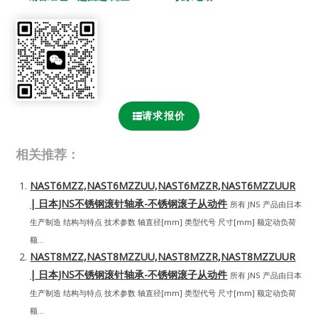
请求报价
相关推荐：
NAST6MZZ,NAST6MZZUU,NAST6MZZR,NAST6MZZUUR
| 日本JNS不锈钢滚针轴承-不锈钢滚子从动件
所有 JNS 产品由日本
生产制造 结构与特点 技术参数 轴直径[mm] 类型代号 尺寸[mm] 额定动负荷
额...
NAST8MZZ,NAST8MZZUU,NAST8MZZR,NAST8MZZUUR
| 日本JNS不锈钢滚针轴承-不锈钢滚子从动件
所有 JNS 产品由日本
生产制造 结构与特点 技术参数 轴直径[mm] 类型代号 尺寸[mm] 额定动负荷
额...