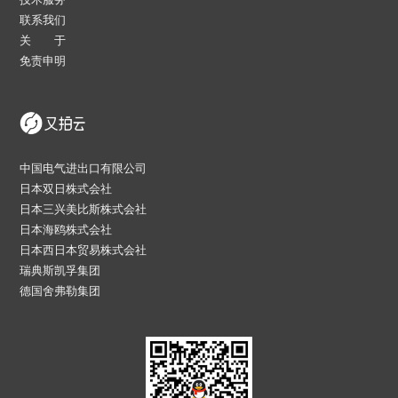
联系我们
关 于
免责申明
中国电气进出口有限公司
日本双日株式会社
日本三兴美比斯株式会社
日本海鸥株式会社
日本西日本贸易株式会社
瑞典斯凯孚集团
德国舍弗勒集团