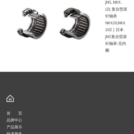
JNS
,
NKX..
(Z)
,
复合型滚
针轴承
NKX20,NKX
20Z | 日本
JNS复合型滚
针轴承-无内
圈
首 页
品牌中心
产品展示
技术服务