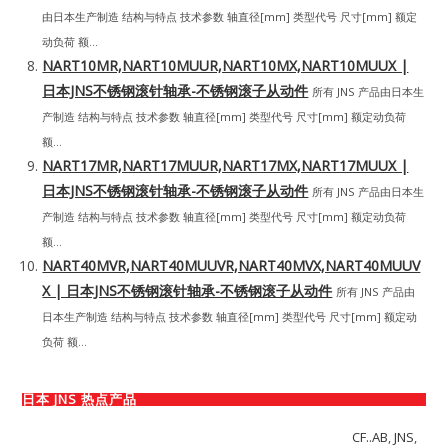
由日本生产制造 结构与特点 技术参数 轴直径[mm] 类型代号 尺寸[mm] 额定
动负荷 额...
NART10MR,NART10MUUR,NART10MX,NART10MUUX |
日本JNS不锈钢滚针轴承-不锈钢滚子从动件
所有 JNS 产品由日本生
产制造 结构与特点 技术参数 轴直径[mm] 类型代号 尺寸[mm] 额定动负荷
额...
NART17MR,NART17MUUR,NART17MX,NART17MUUX |
日本JNS不锈钢滚针轴承-不锈钢滚子从动件
所有 JNS 产品由日本生
产制造 结构与特点 技术参数 轴直径[mm] 类型代号 尺寸[mm] 额定动负荷
额...
NART40MVR,NART40MUUVR,NART40MVX,NART40MUUV
X | 日本JNS不锈钢滚针轴承-不锈钢滚子从动件
所有 JNS 产品由
日本生产制造 结构与特点 技术参数 轴直径[mm] 类型代号 尺寸[mm] 额定动
负荷 额...
日本 JNS 热点产品
CF..AB
,
JNS
,