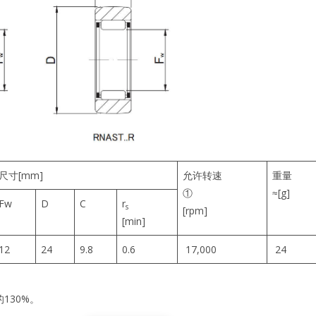
尺寸[mm]
允许转速
重量
①
≈[g]
Fw
D
C
r
s
[rpm]
[min]
12
24
9.8
0.6
17,000
24
130%。