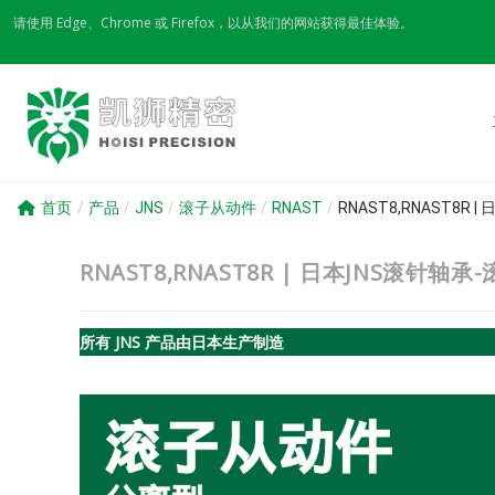
Skip
请使用 Edge、Chrome 或 Firefox，以从我们的网站获得最佳体验。
to
content
首页
/
产品
/
JNS
/
滚子从动件
/
RNAST
/
RNAST8,RNAST8R
RNAST8,RNAST8R | 日本JNS滚针轴
所有 JNS 产品由日本生产制造