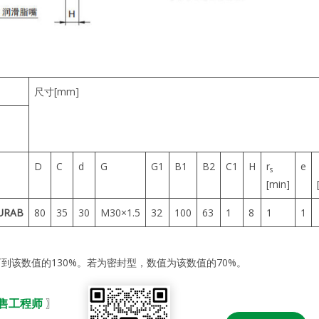
尺寸[mm]
D
C
d
G
G1
B1
B2
C1
H
r
e
s
[min]
URAB
80
35
30
M30×1.5
32
100
63
1
8
1
1
该数值的130%。若为密封型，数值为该数值的70%。
销售工程师
〗