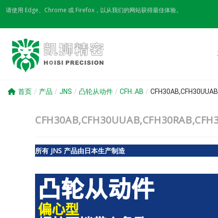
Skip
请使用 Edge、Chrome 或 Firefox，以从我们的网站获得最佳体验。
to
content
首页
/
产品
/
JNS
/
凸轮从动件
/
CFH..AB
/
CFH30AB,CFH30UU
CFH30AB,CFH30UUAB,CFH30RAB,
所有 JNS 产品由日本生产制造