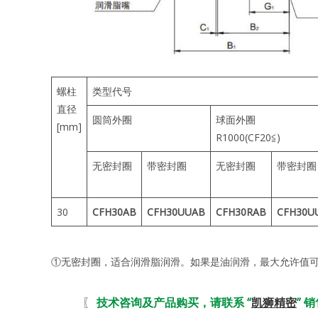
螺柱
类型代号
直径
圆筒外圈
球面外圈
[mm]
R1000(CF20≦)
无密封圈
带密封圈
无密封圈
带密封圈
30
CFH30AB
CFH30UUAB
CFH30RAB
CFH30U
①无密封圈，适合润滑脂润滑。如果是油润滑，最大允许值可到
〖
技术咨询及产品购买，请联系 “
凯狮精密
” 