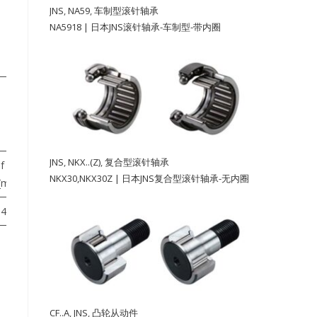
JNS
,
NA59
,
车制型滚针轴承
NA5918 | 日本JNS滚针轴承-车制型-带内圈
允许
重量
转速
①
JNS
,
NKX..(Z)
,
复合型滚针轴承
f
[rpm]
≈[g]
NKX30,NKX30Z | 日本JNS复合型滚针轴承-无内圈
[min]
46
5,000
1,870
CF..A
,
JNS
,
凸轮从动件