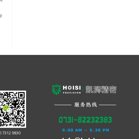
代号
型
0 7312 9830