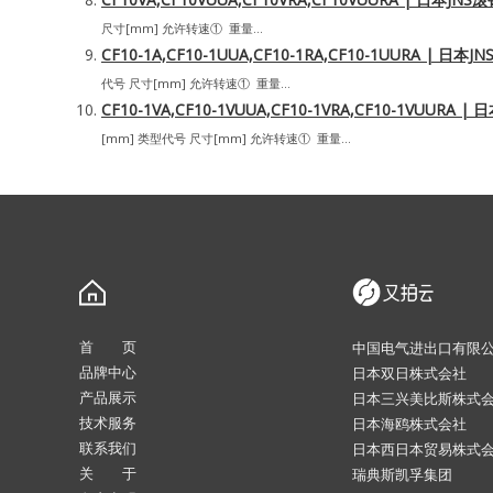
尺寸[mm] 允许转速① 重量...
CF10-1A,CF10-1UUA,CF10-1RA,CF10-1UURA | 
代号 尺寸[mm] 允许转速① 重量...
CF10-1VA,CF10-1VUUA,CF10-1VRA,CF10-1VUUR
[mm] 类型代号 尺寸[mm] 允许转速① 重量...
首 页
中国电气进出口有限
品牌中心
日本双日株式会社
产品展示
日本三兴美比斯株式
技术服务
日本海鸥株式会社
联系我们
日本西日本贸易株式
关 于
瑞典斯凯孚集团