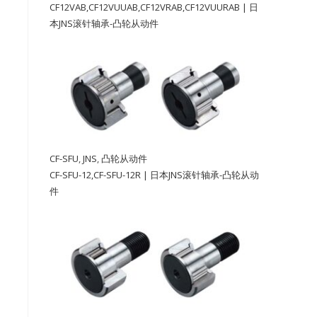
CF12VAB,CF12VUUAB,CF12VRAB,CF12VUURAB | 日
本JNS滚针轴承-凸轮从动件
CF-SFU
,
JNS
,
凸轮从动件
CF-SFU-12,CF-SFU-12R | 日本JNS滚针轴承-凸轮从动
件