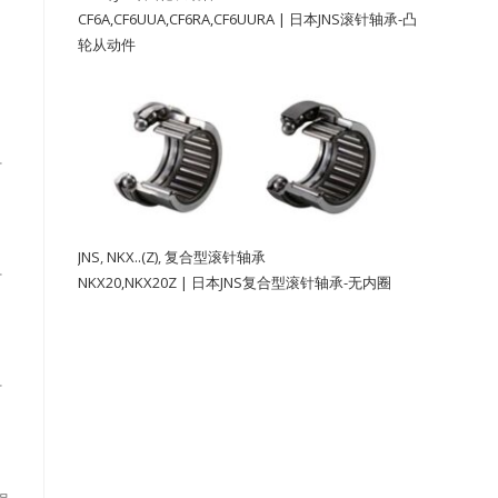
CF6A,CF6UUA,CF6RA,CF6UURA | 日本JNS滚针轴承-凸
轮从动件
寸
JNS
,
NKX..(Z)
,
复合型滚针轴承
寸
NKX20,NKX20Z | 日本JNS复合型滚针轴承-无内圈
寸