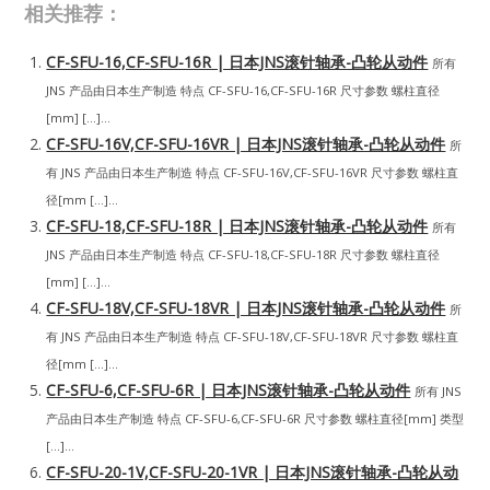
相关推荐：
CF-SFU-16,CF-SFU-16R | 日本JNS滚针轴承-凸轮从动件
所有
JNS 产品由日本生产制造 特点 CF-SFU-16,CF-SFU-16R 尺寸参数 螺柱直径
[mm] […]...
CF-SFU-16V,CF-SFU-16VR | 日本JNS滚针轴承-凸轮从动件
所
有 JNS 产品由日本生产制造 特点 CF-SFU-16V,CF-SFU-16VR 尺寸参数 螺柱直
径[mm […]...
CF-SFU-18,CF-SFU-18R | 日本JNS滚针轴承-凸轮从动件
所有
JNS 产品由日本生产制造 特点 CF-SFU-18,CF-SFU-18R 尺寸参数 螺柱直径
[mm] […]...
CF-SFU-18V,CF-SFU-18VR | 日本JNS滚针轴承-凸轮从动件
所
有 JNS 产品由日本生产制造 特点 CF-SFU-18V,CF-SFU-18VR 尺寸参数 螺柱直
径[mm […]...
CF-SFU-6,CF-SFU-6R | 日本JNS滚针轴承-凸轮从动件
所有 JNS
产品由日本生产制造 特点 CF-SFU-6,CF-SFU-6R 尺寸参数 螺柱直径[mm] 类型
[…]...
CF-SFU-20-1V,CF-SFU-20-1VR | 日本JNS滚针轴承-凸轮从动