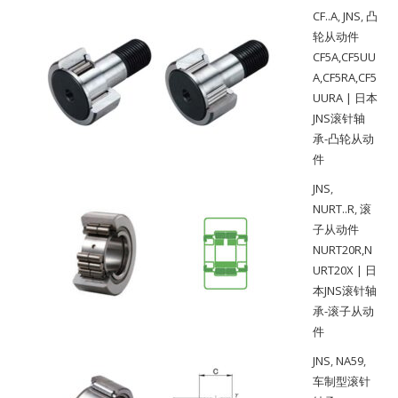
CF..A
,
JNS
,
凸
轮从动件
CF5A,CF5UU
A,CF5RA,CF5
UURA | 日本
JNS滚针轴
承-凸轮从动
件
JNS
,
NURT..R
,
滚
子从动件
NURT20R,N
URT20X | 日
本JNS滚针轴
承-滚子从动
件
JNS
,
NA59
,
车制型滚针