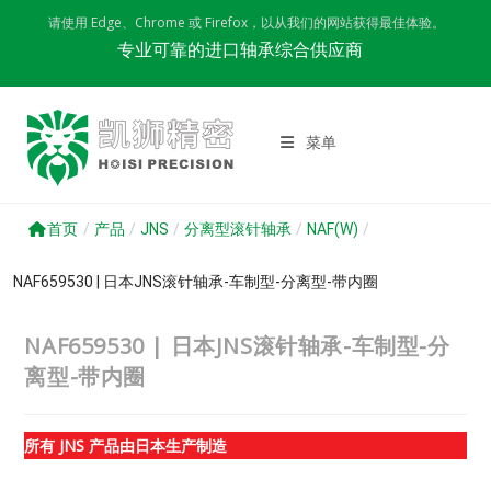
Skip
请使用 Edge、Chrome 或 Firefox，以从我们的网站获得最佳体验。
to
专业可靠的进口轴承综合供应商
content
菜单
首页
/
产品
/
JNS
/
分离型滚针轴承
/
NAF(W)
/
NAF659530 | 日本JNS滚针轴承-车制型-分离型-带内圈
NAF659530 | 日本JNS滚针轴承-车制型-分
离型-带内圈
所有 JNS 产品由日本生产制造