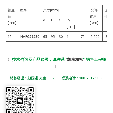
轴直
型号
尺寸[mm]
允许
重量
径
转速
≈[g]
d
D
C
r
F
s
[mm]
[rpm]
[min]
65
NAF659530
65
95
30
1
75
5,500
800
〖
技术咨询及产品购买，请联系 “
凯狮精密
” 销售工程师
〗
销售经理：赵国进
先生
/ 联系电话：180 7312 9830