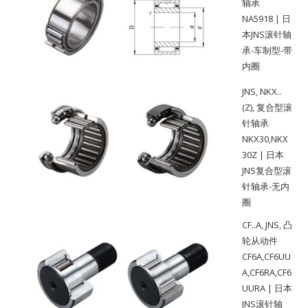
轴承
NA5918 | 日
本JNS滚针轴
承-车制型-带
内圈
JNS
,
NKX..
(Z)
,
复合型滚
针轴承
NKX30,NKX
30Z | 日本
JNS复合型滚
针轴承-无内
圈
CF..A
,
JNS
,
凸
轮从动件
CF6A,CF6UU
A,CF6RA,CF6
UURA | 日本
JNS滚针轴