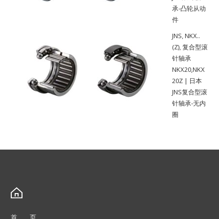
承-凸轮从动
件
JNS
,
NKX..
(Z)
,
复合型滚
针轴承
NKX20,NKX
20Z | 日本
JNS复合型滚
针轴承-无内
圈
首 页