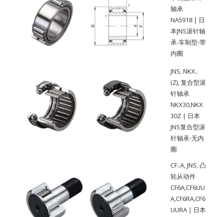
轴承
NA5918 | 日
本JNS滚针轴
承-车制型-带
内圈
JNS
,
NKX..
(Z)
,
复合型滚
针轴承
NKX30,NKX
30Z | 日本
JNS复合型滚
针轴承-无内
圈
CF..A
,
JNS
,
凸
轮从动件
CF6A,CF6UU
A,CF6RA,CF6
UURA | 日本