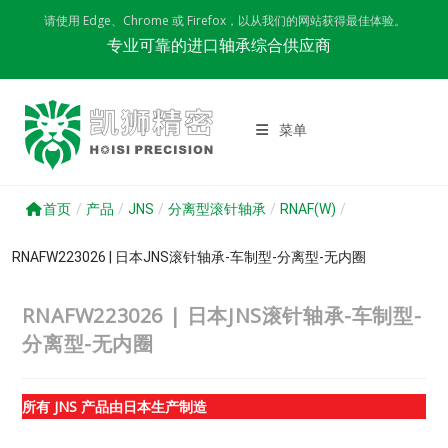
Skip
请使用 Edge、Chrome 或 Firefox，以从我们的网站获得最佳体验。
to
专业可靠的进口轴承综合供应商
content
菜单
首页
/
产品
/
JNS
/
分离型滚针轴承
/
RNAF(W)
/
RNAFW223026 | 日本JNS滚针轴承-车制型-分离型-无内圈
RNAFW223026 | 日本JNS滚针轴承-车制型-
分离型-无内圈
所有 JNS 产品由日本生产制造