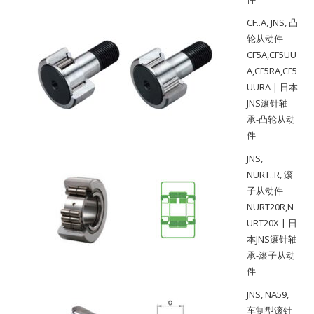
CF..A
,
JNS
,
凸
轮从动件
CF5A,CF5UU
A,CF5RA,CF5
UURA | 日本
JNS滚针轴
承-凸轮从动
件
JNS
,
NURT..R
,
滚
子从动件
NURT20R,N
URT20X | 日
本JNS滚针轴
承-滚子从动
件
JNS
,
NA59
,
车制型滚针