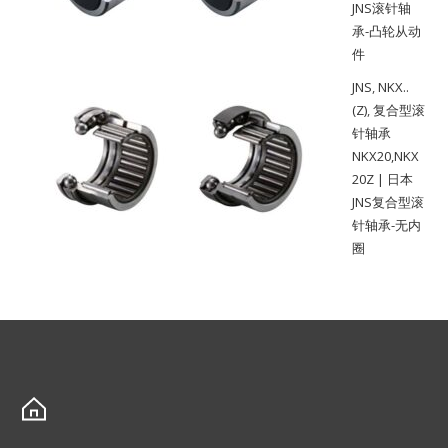
JNS滚针轴
承-凸轮从动
件
JNS
,
NKX..
(Z)
,
复合型滚
针轴承
NKX20,NKX
20Z | 日本
JNS复合型滚
针轴承-无内
圈