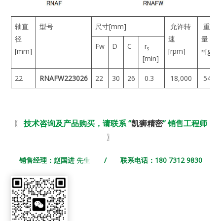
轴直
型号
尺寸[mm]
允许转
重
径
速
量
Fw
D
C
r
s
[mm]
[rpm]
≈[g]
[min]
22
RNAFW223026
22
30
26
0.3
18,000
54
〖
技术咨询及产品购买，请联系 “
凯狮精密
” 销售工程师
〗
销售经理：赵国进
先生
/ 联系电话：180 7312 9830