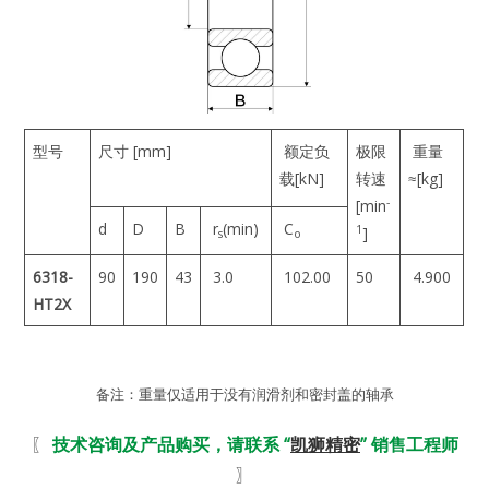
型号
尺寸 [mm]
额定负
极限
重量
载[kN]
转速
≈[kg]
-
[min
d
D
B
r
(min)
C
1
]
s
o
6318-
90
190
43
3.0
102.00
50
4.900
HT2X
备注：重量仅适用于没有润滑剂和密封盖的轴承
〖
技术咨询及产品购买，请联系 “
凯狮精密
” 销售工程师
〗