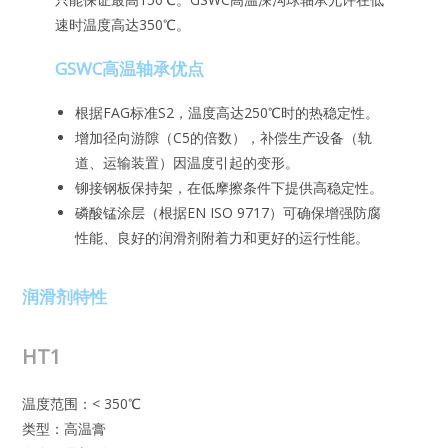
速时温度高达350℃。
GSWC高温轴承优点
根据FAG标准S2，温度高达250℃时的热稳定性。
增加径向游隙（C5的倍数），补偿生产设备（轨
道、运输装置）因温度引起的变形。
铆接钢板保持架，在低摩擦条件下提供高稳定性。
磷酸锰涂层（根据EN ISO 9717）可确保增强防腐
性能、良好的润滑剂附着力和更好的运行性能。
润滑剂特性
HT1
温度范围：< 350℃
类型：高温膏