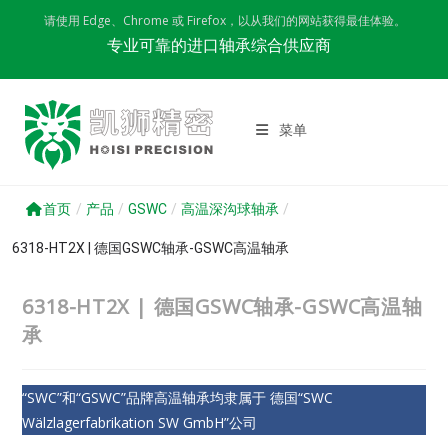
Skip
请使用 Edge、Chrome 或 Firefox，以从我们的网站获得最佳体验。
to
专业可靠的进口轴承综合供应商
content
菜单
首页
/
产品
/
GSWC
/
高温深沟球轴承
/
6318-HT2X | 德国GSWC轴承-GSWC高温轴承
6318-HT2X | 德国GSWC轴承-GSWC高温轴
承
“SWC”和“GSWC”品牌高温轴承均隶属于 德国“SWC
Wälzlagerfabrikation SW GmbH”公司