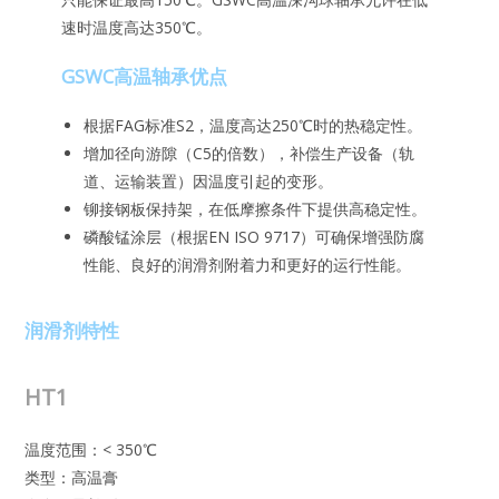
速时温度高达350℃。
GSWC高温轴承优点
根据FAG标准S2，温度高达250℃时的热稳定性。
增加径向游隙（C5的倍数），补偿生产设备（轨
道、运输装置）因温度引起的变形。
铆接钢板保持架，在低摩擦条件下提供高稳定性。
磷酸锰涂层（根据EN ISO 9717）可确保增强防腐
性能、良好的润滑剂附着力和更好的运行性能。
润滑剂特性
HT1
温度范围：< 350℃
类型：高温膏