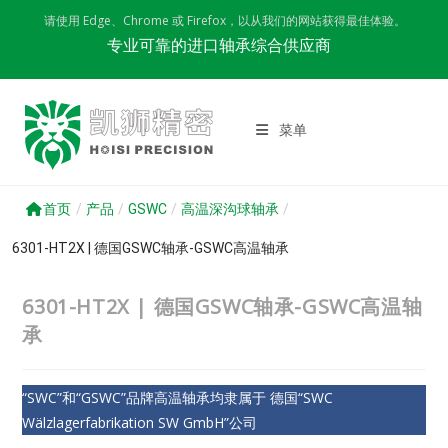
Skip
请使用 Edge、Chrome 或 Firefox，以从我们的网站获得最佳体验。
to
专业可靠的进口轴承综合供应商
content
菜单
首页
/
产品
/
GSWC
/
高温深沟球轴承
/
6301-HT2X | 德国GSWC轴承-GSWC高温轴承
6301-HT2X | 德国GSWC轴承-GSWC高温轴
承
“SWC”和“GSWC”品牌高温轴承均隶属于 德国“SWC
Wälzlagerfabrikation SW GmbH”公司