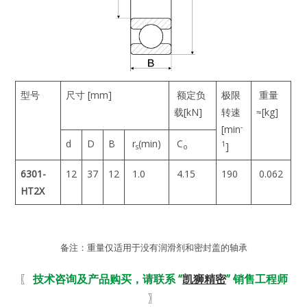
型号
尺寸 [mm]
额定负
极限
重量
载[kN]
转速
≈[kg]
-
[min
d
D
B
r
(min)
C
1
]
s
o
6301-
12
37
12
1.0
4.15
190
0.062
HT2X
备注：重量仅适用于没有润滑剂和密封盖的轴承
〖
技术咨询及产品购买，请联系 “
凯狮精密
” 销售工程师
〗