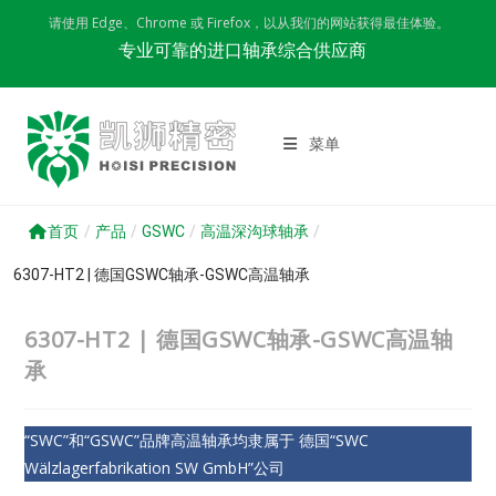
Skip
请使用 Edge、Chrome 或 Firefox，以从我们的网站获得最佳体验。
to
专业可靠的进口轴承综合供应商
content
菜单
首页
/
产品
/
GSWC
/
高温深沟球轴承
/
6307-HT2 | 德国GSWC轴承-GSWC高温轴承
6307-HT2 | 德国GSWC轴承-GSWC高温轴
承
“SWC”和“GSWC”品牌高温轴承均隶属于 德国“SWC
Wälzlagerfabrikation SW GmbH”公司