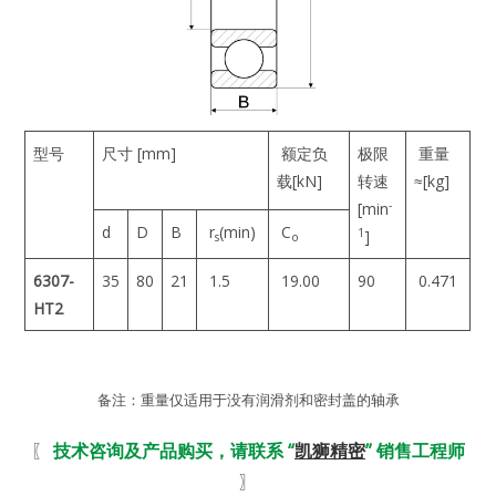
型号
尺寸 [mm]
额定负
极限
重量
载[kN]
转速
≈[kg]
-
[min
d
D
B
r
(min)
C
1
]
s
o
6307-
35
80
21
1.5
19.00
90
0.471
HT2
备注：重量仅适用于没有润滑剂和密封盖的轴承
〖
技术咨询及产品购买，请联系 “
凯狮精密
” 销售工程师
〗