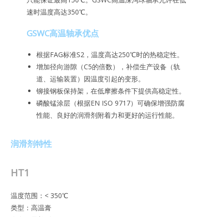
速时温度高达350℃。
GSWC高温轴承优点
根据FAG标准S2，温度高达250℃时的热稳定性。
增加径向游隙（C5的倍数），补偿生产设备（轨
道、运输装置）因温度引起的变形。
铆接钢板保持架，在低摩擦条件下提供高稳定性。
磷酸锰涂层（根据EN ISO 9717）可确保增强防腐
性能、良好的润滑剂附着力和更好的运行性能。
润滑剂特性
HT1
温度范围：< 350℃
类型：高温膏