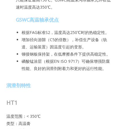
速时温度高达350℃。
GSWC高温轴承优点
根据FAG标准S2，温度高达250℃时的热稳定性。
增加径向游隙（C5的倍数），补偿生产设备（轨
道、运输装置）因温度引起的变形。
铆接钢板保持架，在低摩擦条件下提供高稳定性。
磷酸锰涂层（根据EN ISO 9717）可确保增强防腐
性能、良好的润滑剂附着力和更好的运行性能。
润滑剂特性
HT1
温度范围：< 350℃
类型：高温膏