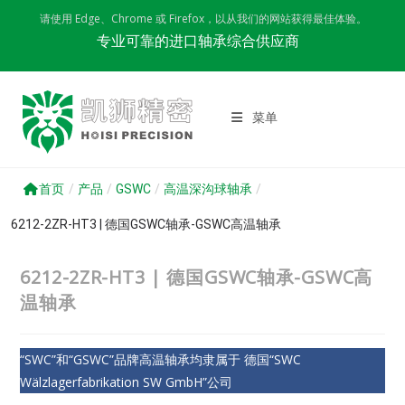
Skip
请使用 Edge、Chrome 或 Firefox，以从我们的网站获得最佳体验。
to
专业可靠的进口轴承综合供应商
content
菜单
首页
/
产品
/
GSWC
/
高温深沟球轴承
/
6212-2ZR-HT3 | 德国GSWC轴承-GSWC高温轴承
6212-2ZR-HT3 | 德国GSWC轴承-GSWC高
温轴承
“SWC”和“GSWC”品牌高温轴承均隶属于 德国“SWC
Wälzlagerfabrikation SW GmbH”公司