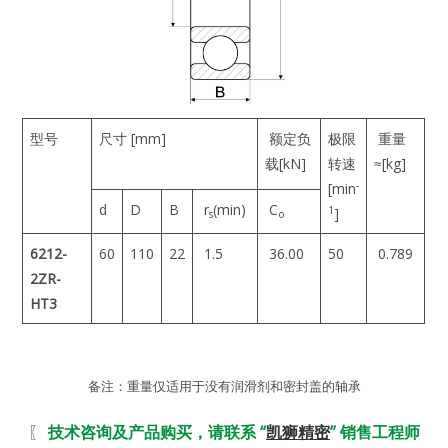
型号
尺寸 [mm]
额定负
极限
重量
载[kN]
转速
≈[kg]
-
[min
d
D
B
r
(min)
C
1
]
s
o
6212-
60
110
22
1.5
36.00
50
0.789
2ZR-
HT3
备注：重量仅适用于没有润滑剂和密封盖的轴承
〖
技术咨询及产品购买，请联系 “
凯狮精密
” 销售工程师