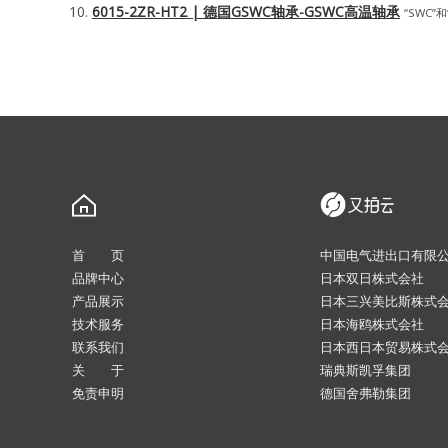
6015-2ZR-HT2 | 德国GSWC轴承-GSWC高温轴承
“SWC”和
首 页
中国电气进出口有限
品牌中心
日本双日株式会社
产品展示
日本三兴美比斯株式
技术服务
日本海鸥株式会社
联系我们
日本西日本贸易株式
关 于
瑞典斯凯孚集团
免责申明
德国舍弗勒集团