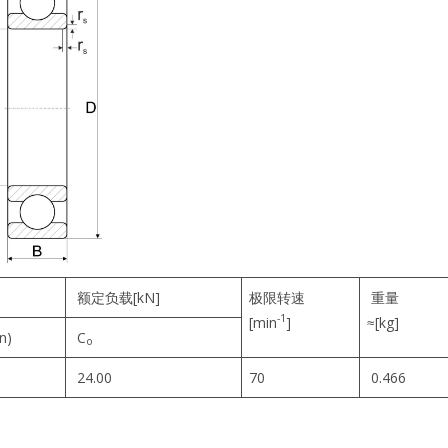
额定负载[kN]
极限转速
重量
-1
[min
]
≈[kg]
in)
C
o
24.00
70
0.466