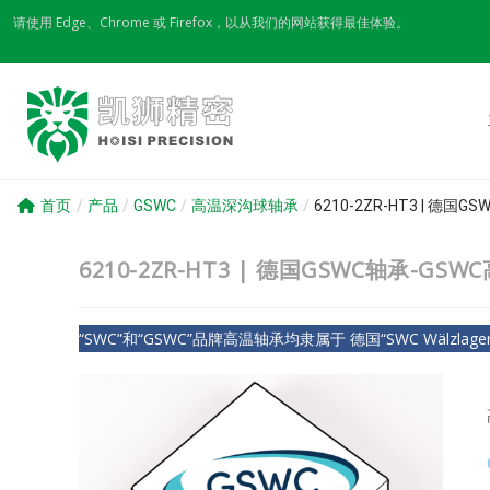
Skip
请使用 Edge、Chrome 或 Firefox，以从我们的网站获得最佳体验。
to
content
首页
/
产品
/
GSWC
/
高温深沟球轴承
/
6210-2ZR-HT3 | 德国
6210-2ZR-HT3 | 德国GSWC轴承-GS
“SWC”和“GSWC”品牌高温轴承均隶属于 德国“SWC Wälzlagerfa