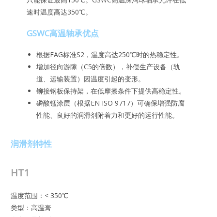
速时温度高达350℃。
GSWC高温轴承优点
根据FAG标准S2，温度高达250℃时的热稳定性。
增加径向游隙（C5的倍数），补偿生产设备（轨
道、运输装置）因温度引起的变形。
铆接钢板保持架，在低摩擦条件下提供高稳定性。
磷酸锰涂层（根据EN ISO 9717）可确保增强防腐
性能、良好的润滑剂附着力和更好的运行性能。
润滑剂特性
HT1
温度范围：< 350℃
类型：高温膏