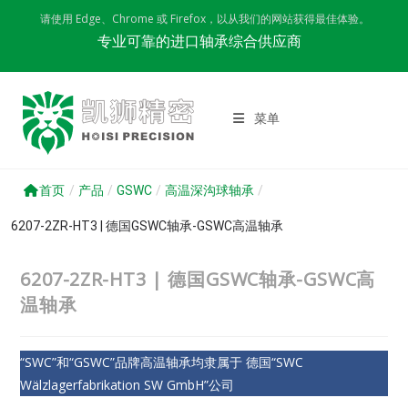
Skip
请使用 Edge、Chrome 或 Firefox，以从我们的网站获得最佳体验。
to
专业可靠的进口轴承综合供应商
content
菜单
首页
/
产品
/
GSWC
/
高温深沟球轴承
/
6207-2ZR-HT3 | 德国GSWC轴承-GSWC高温轴承
6207-2ZR-HT3 | 德国GSWC轴承-GSWC高
温轴承
“SWC”和“GSWC”品牌高温轴承均隶属于 德国“SWC
Wälzlagerfabrikation SW GmbH”公司