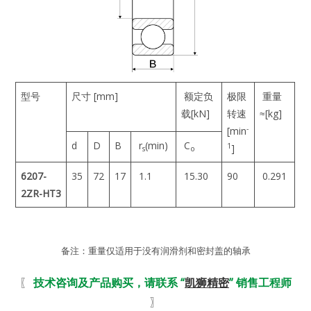
型号
尺寸 [mm]
额定负
极限
重量
载[kN]
转速
≈[kg]
-
[min
d
D
B
r
(min)
C
1
]
s
o
6207-
35
72
17
1.1
15.30
90
0.291
2ZR-HT3
备注：重量仅适用于没有润滑剂和密封盖的轴承
〖
技术咨询及产品购买，请联系 “
凯狮精密
” 销售工程师
〗