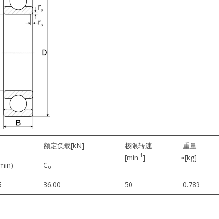
额定负载[kN]
极限转速
重量
-1
[min
]
≈[kg]
(min)
C
o
5
36.00
50
0.789