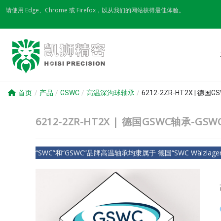
Skip
请使用 Edge、Chrome 或 Firefox，以从我们的网站获得最佳体验。
to
content
首页
/
产品
/
GSWC
/
高温深沟球轴承
/
6212-2ZR-HT2X | 德
6212-2ZR-HT2X | 德国GSWC轴承-G
“SWC”和“GSWC”品牌高温轴承均隶属于 德国“SWC Wälzlagerfa