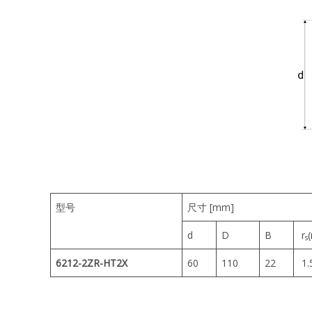
型号
尺寸 [mm]
d
D
B
r
s
6212-2ZR-HT2X
60
110
22
1.