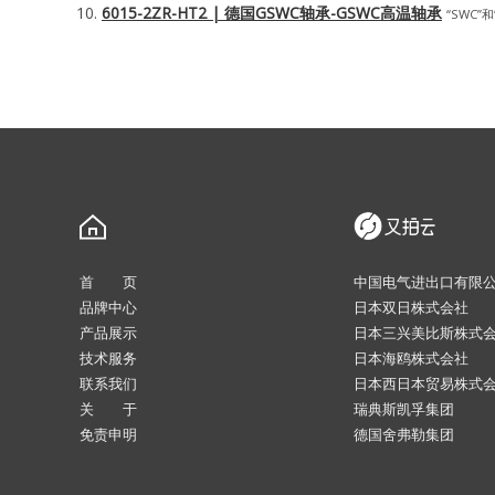
6015-2ZR-HT2 | 德国GSWC轴承-GSWC高温轴承
“SWC”和
首 页
中国电气进出口有限
品牌中心
日本双日株式会社
产品展示
日本三兴美比斯株式
技术服务
日本海鸥株式会社
联系我们
日本西日本贸易株式
关 于
瑞典斯凯孚集团
免责申明
德国舍弗勒集团