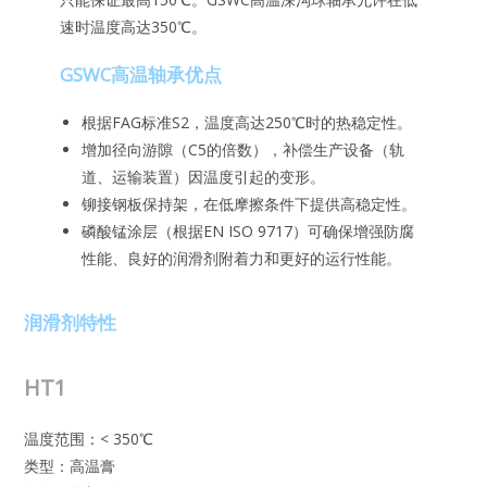
速时温度高达350℃。
GSWC高温轴承优点
根据FAG标准S2，温度高达250℃时的热稳定性。
增加径向游隙（C5的倍数），补偿生产设备（轨
道、运输装置）因温度引起的变形。
铆接钢板保持架，在低摩擦条件下提供高稳定性。
磷酸锰涂层（根据EN ISO 9717）可确保增强防腐
性能、良好的润滑剂附着力和更好的运行性能。
润滑剂特性
HT1
温度范围：< 350℃
类型：高温膏