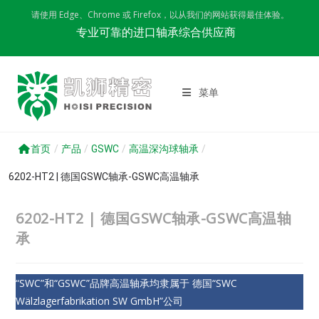
Skip
请使用 Edge、Chrome 或 Firefox，以从我们的网站获得最佳体验。
to
专业可靠的进口轴承综合供应商
content
菜单
首页
/
产品
/
GSWC
/
高温深沟球轴承
/
6202-HT2 | 德国GSWC轴承-GSWC高温轴承
6202-HT2 | 德国GSWC轴承-GSWC高温轴
承
“SWC”和“GSWC”品牌高温轴承均隶属于 德国“SWC
Wälzlagerfabrikation SW GmbH”公司