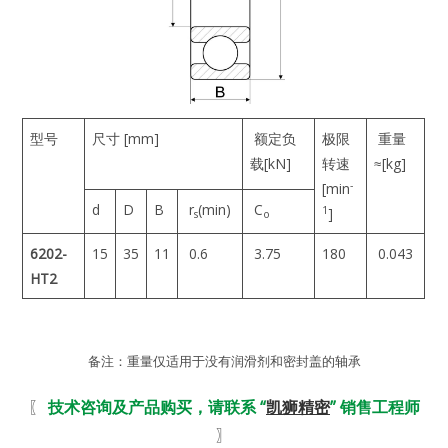
型号
尺寸 [mm]
额定负
极限
重量
载[kN]
转速
≈[kg]
-
[min
d
D
B
r
(min)
C
1
]
s
o
6202-
15
35
11
0.6
3.75
180
0.043
HT2
备注：重量仅适用于没有润滑剂和密封盖的轴承
〖
技术咨询及产品购买，请联系 “
凯狮精密
” 销售工程师
〗