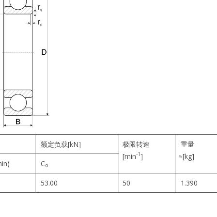
额定负载[kN]
极限转速
重量
-1
[min
]
≈[kg]
min)
C
o
0
53.00
50
1.390