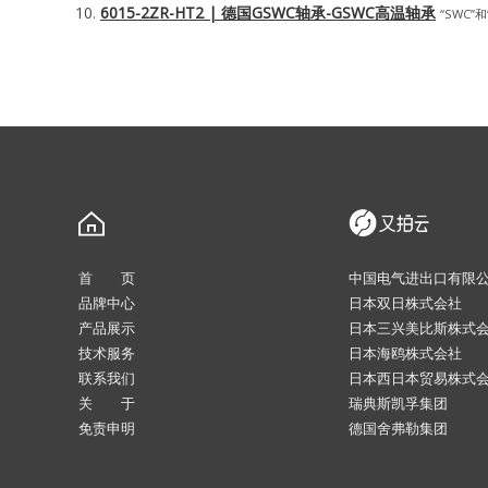
6015-2ZR-HT2 | 德国GSWC轴承-GSWC高温轴承
“SWC”和
首 页
中国电气进出口有限
品牌中心
日本双日株式会社
产品展示
日本三兴美比斯株式
技术服务
日本海鸥株式会社
联系我们
日本西日本贸易株式
关 于
瑞典斯凯孚集团
免责申明
德国舍弗勒集团