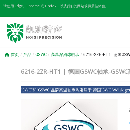
Skip
请使用 Edge、Chrome 或 Firefox，以从我们的网站获得最佳体验。
to
content
首页
/
产品
/
GSWC
/
高温深沟球轴承
/
6216-2ZR-HT1 | 德国
6216-2ZR-HT1 | 德国GSWC轴承-GS
“SWC”和“GSWC”品牌高温轴承均隶属于 德国“SWC Wälzlagerfa