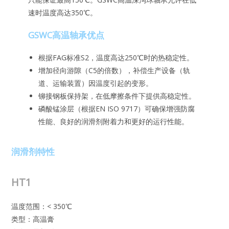
速时温度高达350℃。
GSWC高温轴承优点
根据FAG标准S2，温度高达250℃时的热稳定性。
增加径向游隙（C5的倍数），补偿生产设备（轨
道、运输装置）因温度引起的变形。
铆接钢板保持架，在低摩擦条件下提供高稳定性。
磷酸锰涂层（根据EN ISO 9717）可确保增强防腐
性能、良好的润滑剂附着力和更好的运行性能。
润滑剂特性
HT1
温度范围：< 350℃
类型：高温膏