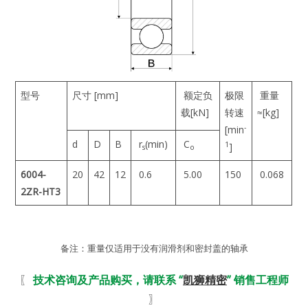
型号
尺寸 [mm]
额定负
极限
重量
载[kN]
转速
≈[kg]
-
[min
d
D
B
r
(min)
C
1
]
s
o
6004-
20
42
12
0.6
5.00
150
0.068
2ZR-HT3
备注：重量仅适用于没有润滑剂和密封盖的轴承
〖
技术咨询及产品购买，请联系 “
凯狮精密
” 销售工程师
〗