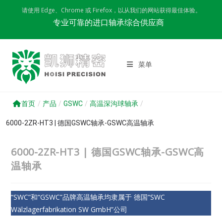
Skip
请使用 Edge、Chrome 或 Firefox，以从我们的网站获得最佳体验。
to
专业可靠的进口轴承综合供应商
content
菜单
首页
/
产品
/
GSWC
/
高温深沟球轴承
/
6000-2ZR-HT3 | 德国GSWC轴承-GSWC高温轴承
6000-2ZR-HT3 | 德国GSWC轴承-GSWC高
温轴承
“SWC”和“GSWC”品牌高温轴承均隶属于 德国“SWC
Wälzlagerfabrikation SW GmbH”公司