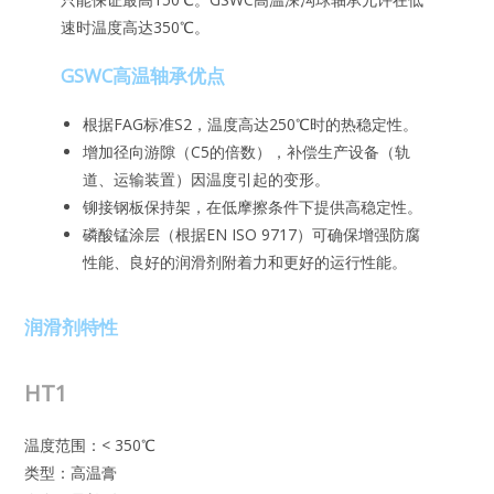
速时温度高达350℃。
GSWC高温轴承优点
根据FAG标准S2，温度高达250℃时的热稳定性。
增加径向游隙（C5的倍数），补偿生产设备（轨
道、运输装置）因温度引起的变形。
铆接钢板保持架，在低摩擦条件下提供高稳定性。
磷酸锰涂层（根据EN ISO 9717）可确保增强防腐
性能、良好的润滑剂附着力和更好的运行性能。
润滑剂特性
HT1
温度范围：< 350℃
类型：高温膏