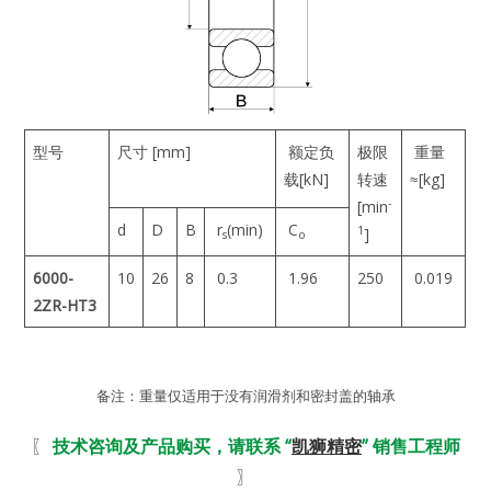
型号
尺寸 [mm]
额定负
极限
重量
载[kN]
转速
≈[kg]
-
[min
d
D
B
r
(min)
C
1
]
s
o
6000-
10
26
8
0.3
1.96
250
0.019
2ZR-HT3
备注：重量仅适用于没有润滑剂和密封盖的轴承
〖
技术咨询及产品购买，请联系 “
凯狮精密
” 销售工程师
〗