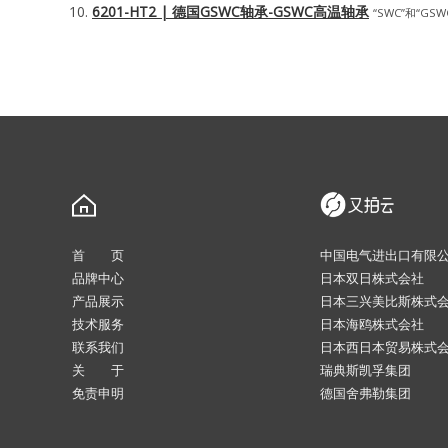
6201-HT2 | 德国GSWC轴承-GSWC高温轴承
“SWC”和“GSWC
首 页
中国电气进出口有限
品牌中心
日本双日株式会社
产品展示
日本三兴美比斯株式
技术服务
日本海鸥株式会社
联系我们
日本西日本贸易株式
关 于
瑞典斯凯孚集团
免责申明
德国舍弗勒集团