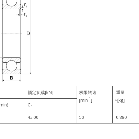
额定负载[kN]
极限转速
重量
-1
[min
]
≈[kg]
(min)
C
o
1
43.00
50
0.880