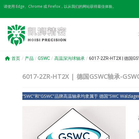
Skip
请使用 Edge、Chrome 或 Firefox，以从我们的网站获得最佳体验。
to
content
首页
/
产品
/
GSWC
/
高温深沟球轴承
/
6017-2ZR-HT2X | 德
6017-2ZR-HT2X | 德国GSWC轴承-G
“SWC”和“GSWC”品牌高温轴承均隶属于 德国“SWC Wälzlagerfa