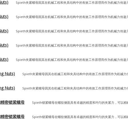
uts)
Spieth夹紧螺母因其在机械工程和夹具结构中的有效工作原理而作为机械力传递
uts)
Spieth夹紧螺母因其在机械工程和夹具结构中的有效工作原理而作为机械力传递
uts)
Spieth夹紧螺母因其在机械工程和夹具结构中的有效工作原理而作为机械力传递
uts)
Spieth夹紧螺母因其在机械工程和夹具结构中的有效工作原理而作为机械力传递
uts)
Spieth夹紧螺母因其在机械工程和夹具结构中的有效工作原理而作为机械力传递
g Nuts)
Spieth夹紧螺母因其在机械工程和夹具结构中的有效工作原理而作为机械力
g Nuts)
Spieth夹紧螺母因其在机械工程和夹具结构中的有效工作原理而作为机械力
IETH精密锁紧螺母
Spieth锁紧螺母在螺纹侧面具有卓越的精度和均匀的夹紧力，可以精
IETH精密锁紧螺母
Spieth锁紧螺母在螺纹侧面具有卓越的精度和均匀的夹紧力，可以精