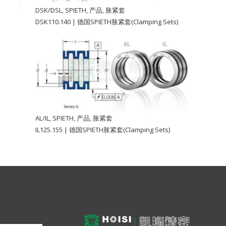
DSK/DSL
,
SPIETH
,
产品
,
胀紧套
DSK110.140 | 德国SPIETH胀紧套(Clamping Sets)
AL/IL
,
SPIETH
,
产品
,
胀紧套
IL125.155 | 德国SPIETH胀紧套(Clamping Sets)