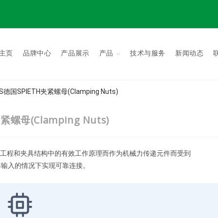
主页
品牌中心
产品展示
产品
技术与服务
新闻动态
-GS德国SPIETH夹紧螺母(Clamping Nuts)
紧螺母(Clamping Nuts)
械工程和夹具结构中的有效工作原理而作为机械力传递元件而受到
率输入的情况下实现可靠连接。