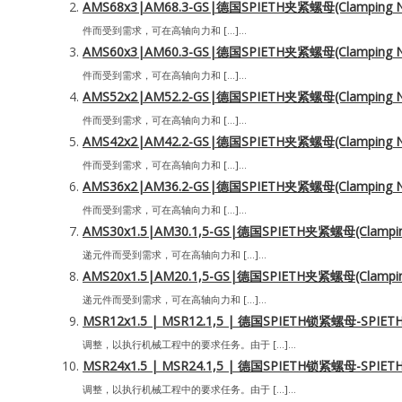
AMS68x3|AM68.3-GS|德国SPIETH夹紧螺母(Clamping N
件而受到需求，可在高轴向力和 […]...
AMS60x3|AM60.3-GS|德国SPIETH夹紧螺母(Clamping N
件而受到需求，可在高轴向力和 […]...
AMS52x2|AM52.2-GS|德国SPIETH夹紧螺母(Clamping N
件而受到需求，可在高轴向力和 […]...
AMS42x2|AM42.2-GS|德国SPIETH夹紧螺母(Clamping N
件而受到需求，可在高轴向力和 […]...
AMS36x2|AM36.2-GS|德国SPIETH夹紧螺母(Clamping N
件而受到需求，可在高轴向力和 […]...
AMS30x1.5|AM30.1,5-GS|德国SPIETH夹紧螺母(Clampin
递元件而受到需求，可在高轴向力和 […]...
AMS20x1.5|AM20.1,5-GS|德国SPIETH夹紧螺母(Clampin
递元件而受到需求，可在高轴向力和 […]...
MSR12x1.5 | MSR12.1,5 | 德国SPIETH锁紧螺母-SP
调整，以执行机械工程中的要求任务。由于 […]...
MSR24x1.5 | MSR24.1,5 | 德国SPIETH锁紧螺母-SP
调整，以执行机械工程中的要求任务。由于 […]...