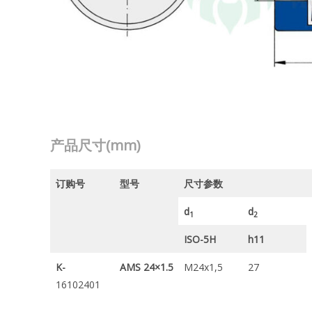
产品尺寸(mm)
订购号
型号
尺寸参数
d
d
1
2
ISO-5H
h11
K-
AMS 24×1.5
M24x1,5
27
16102401