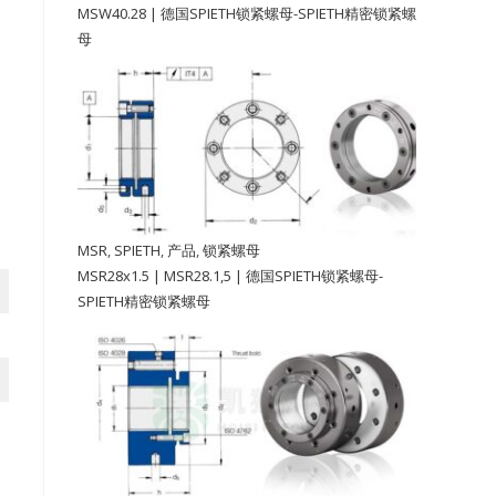
MSW40.28 | 德国SPIETH锁紧螺母-SPIETH精密锁紧螺
母
MSR
,
SPIETH
,
产品
,
锁紧螺母
MSR28x1.5 | MSR28.1,5 | 德国SPIETH锁紧螺母-
SPIETH精密锁紧螺母