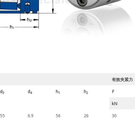
有效夹紧力
d
d
h
h
F
3
4
1
2
kN
55
6.9
56
26
30