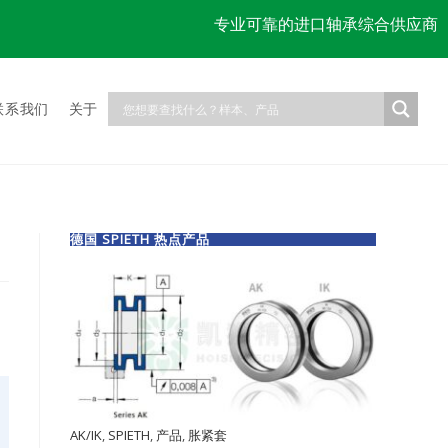
专业可靠的进口轴承综合供应商
联系我们
关于
德国 SPIETH 热点产品
AK/IK
,
SPIETH
,
产品
,
胀紧套