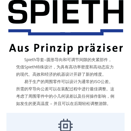
Spieth导套–圆形导向和可调节间隙的夹紧部件，
凭借Spieth特殊设计，为具有高功率密度和高动态应力
的现代、高效和经济的机器设计开辟了新的维度。
易于生产的周围零件可以设计为通常的ISO公差。
所需的窄导向公差可以在装配过程中进行最佳调整。这
考虑了周围零件中的小几何误差以及任何操作影响，例
如发生的更高温度 – 并且可以在后期轻松调整游隙。