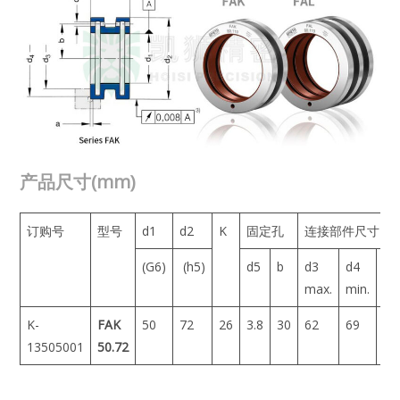
产品尺寸(mm)
订购号
型号
d1
d2
K
固定孔
连接部件尺寸
(G6)
(h5)
d5
b
d3
d4
a
max.
min.
ma
K-
FAK
50
72
26
3.8
30
62
69
3
13505001
50.72