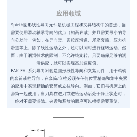
应用领域
Spieth圆形线性导向元件是机械工程和夹具结构中的首选，当
需要使用滑动轴承导向的优点（如高衰减）并且需要最小的导
向公差时，例如，在导向架、圆鞍座滑道、尾座套筒、压力机
滑道等上。除了线性运动之外，还可以同时进行旋转运动。然
而，由于润滑技术的限制，不允许纯旋转。只要确保足够的润
滑供应，就可以实现高加速度值。
FAK-FAL系列导向衬套是圆形线性导向和夹紧元件，用于精确
的套筒或柱导向，在套筒/立柱必须在任何位置精确和集中夹紧
的应用中实现精确的套筒或立柱导向。例如，它们与机床上的
套筒一起使用，当刀具在进刀或进给运动后处于静止状态时，
绝对不需要游隙。夹紧和释放的顺序可以根据需要重复。