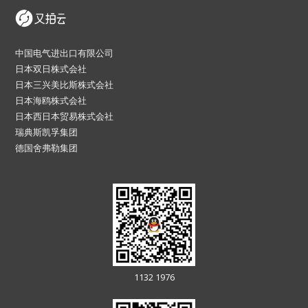
中国电气进出口有限公司
日本双日株式会社
日本三兴美比斯株式会社
日本海鸥株式会社
日本西日本贸易株式会社
瑞典斯凯孚集团
德国舍弗勒集团
1132 1976