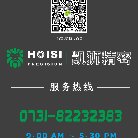
180 7312 9830