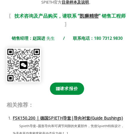
SPIETH官方
目录样本及说明
。
〖
技术咨询及产品购买，请联系 “
凯狮精密
” 销售工程师
〗
销售经理：赵国进
先生
/ 联系电话：180 7312 9830
请求报价
相关推荐：
FSK150.200 | 德国SPIETH导套|导向衬套(Guide Bushings)
Spieth导套–圆形导向和可调节间隙的夹紧部件，凭借Spieth特殊设计，
为具有高功率密度和高动态应力的 […]...