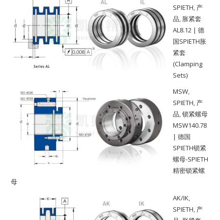
SPIETH
,
产
品
,
胀紧套
AL8.12 | 德
国SPIETH胀
紧套
(Clamping
Sets)
MSW
,
SPIETH
,
产
品
,
锁紧螺母
MSW140.78
| 德国
SPIETH锁紧
螺母-SPIETH
精密锁紧螺
母
AK/IK
,
SPIETH
,
产