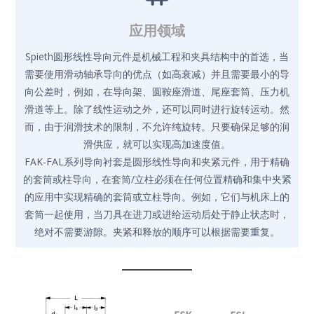
应用领域
Spieth圆形线性导向元件是机械工程和夹具结构中的首选，当
需要使用滑动轴承导向的优点（如高衰减）并且需要最小的导
向公差时，例如，在导向架、圆鞍座滑道、尾座套筒、压力机
滑道等上。除了线性运动之外，还可以同时进行旋转运动。然
而，由于润滑技术的限制，不允许纯旋转。只要确保足够的润
滑供应，就可以实现高加速度值。
FAK-FAL系列导向衬套是圆形线性导向和夹紧元件，用于精确
的套筒或柱导向，在套筒/立柱必须在任何位置精确和集中夹紧
的应用中实现精确的套筒或立柱导向。例如，它们与机床上的
套筒一起使用，当刀具在进刀或进给运动后处于静止状态时，
绝对不需要游隙。夹紧和释放的顺序可以根据需要重复。