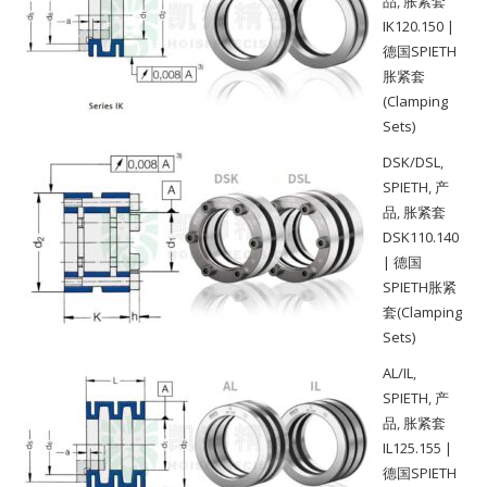
品
,
胀紧套
IK120.150 |
德国SPIETH
胀紧套
(Clamping
Sets)
DSK/DSL
,
SPIETH
,
产
品
,
胀紧套
DSK110.140
| 德国
SPIETH胀紧
套(Clamping
Sets)
AL/IL
,
SPIETH
,
产
品
,
胀紧套
IL125.155 |
德国SPIETH