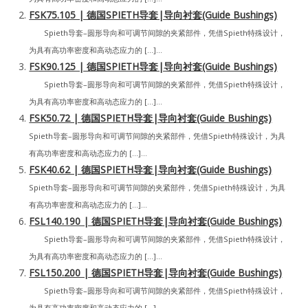
FSK75.105 | 德国SPIETH导套|导向衬套(Guide Bushings)
Spieth导套–圆形导向和可调节间隙的夹紧部件，凭借Spieth特殊设计，
为具有高功率密度和高动态应力的 […]...
FSK90.125 | 德国SPIETH导套|导向衬套(Guide Bushings)
Spieth导套–圆形导向和可调节间隙的夹紧部件，凭借Spieth特殊设计，
为具有高功率密度和高动态应力的 […]...
FSK50.72 | 德国SPIETH导套|导向衬套(Guide Bushings)
Spieth导套–圆形导向和可调节间隙的夹紧部件，凭借Spieth特殊设计，为具
有高功率密度和高动态应力的 […]...
FSK40.62 | 德国SPIETH导套|导向衬套(Guide Bushings)
Spieth导套–圆形导向和可调节间隙的夹紧部件，凭借Spieth特殊设计，为具
有高功率密度和高动态应力的 […]...
FSL140.190 | 德国SPIETH导套|导向衬套(Guide Bushings)
Spieth导套–圆形导向和可调节间隙的夹紧部件，凭借Spieth特殊设计，
为具有高功率密度和高动态应力的 […]...
FSL150.200 | 德国SPIETH导套|导向衬套(Guide Bushings)
Spieth导套–圆形导向和可调节间隙的夹紧部件，凭借Spieth特殊设计，
为具有高功率密度和高动态应力的 […]...