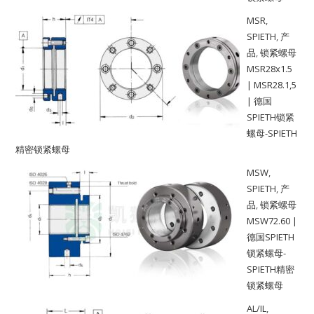
MSR
,
SPIETH
,
产
品
,
锁紧螺母
MSR28x1.5
| MSR28.1,5
| 德国
SPIETH锁紧
螺母-SPIETH
精密锁紧螺母
MSW
,
SPIETH
,
产
品
,
锁紧螺母
MSW72.60 |
德国SPIETH
锁紧螺母-
SPIETH精密
锁紧螺母
AL/IL
,