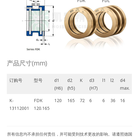
产品尺寸(mm)
订购号
型号
d1
d2
K
d3
l1
l2
d4
(H6)
(h5)
(H7)
max.
K-
FDK
120
165
72
6
6
36
16
13112001
120.165
所有信息均不承担任何责任，并可能受到技术更改的影响。请遵照德国