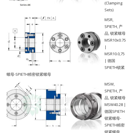
(Clamping
Sets)
MSR
,
SPIETH
,
产
品
,
锁紧螺母
MSR10x0.75
|
MSR10.0,75
| 德国
SPIETH锁紧
螺母-SPIETH精密锁紧螺母
MSW
,
SPIETH
,
产
品
,
锁紧螺母
MSW40.28 |
德国SPIETH
锁紧螺母-
SPIETH精密
锁紧螺母