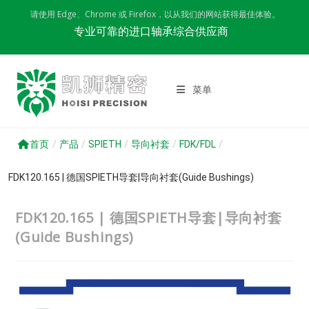
Skip
请使用 Edge、Chrome 或 Firefox，以从我们的网站获得最佳体验。
to
专业可靠的进口轴承综合供应商
content
菜单
首页
/
产品
/
SPIETH
/
导向衬套
/
FDK/FDL
/
FDK120.165 | 德国SPIETH导套|导向衬套(Guide Bushings)
FDK120.165 | 德国SPIETH导套|导向衬套
(Guide Bushings)