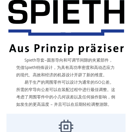
Spieth导套–圆形导向和可调节间隙的夹紧部件，
凭借Spieth特殊设计，为具有高功率密度和高动态应力
的现代、高效和经济的机器设计开辟了新的维度。
易于生产的周围零件可以设计为通常的ISO公差。
所需的窄导向公差可以在装配过程中进行最佳调整。这
考虑了周围零件中的小几何误差以及任何操作影响，例
如发生的更高温度 – 并且可以在后期轻松调整游隙。