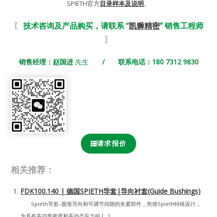
SPIETH官方
目录样本及说明
。
〖
技术咨询及产品购买，请联系 “
凯狮精密
” 销售工程师
〗
销售经理：赵国进
先生
/ 联系电话：180 7312 9830
请求报价
相关推荐：
FDK100.140 | 德国SPIETH导套|导向衬套(Guide Bushings)
Spieth导套–圆形导向和可调节间隙的夹紧部件，凭借Spieth特殊设计，
为具有高功率密度和高动态应力的 […]...