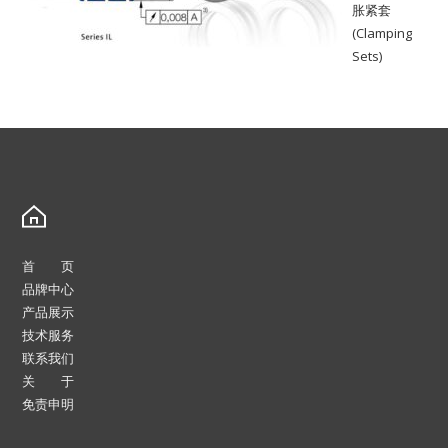
胀紧套
(Clamping
Sets)
首 页
品牌中心
产品展示
技术服务
联系我们
关 于
免责申明