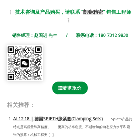
〖
技术咨询及产品购买，请联系 “
凯狮精密
” 销售工程师
〗
销售经理：赵国进
先生
/ 联系电话：180 7312 9830
请求报价
相关推荐：
AL12.18 | 德国SPIETH胀紧套(Clamping Sets)
Spieth产品的
特点是高质量和高精度。 更高的功率密度、不断增加的动态应力水平和紧
张的预算：机械工程要 […]...