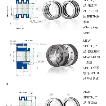
SPIETH
,
产
品
,
胀紧套
AL8.12 | 德
国SPIETH胀
紧套
(Clamping
Sets)
MSW
,
SPIETH
,
产
品
,
锁紧螺母
MSW140.78
| 德国
SPIETH锁紧
螺母-SPIETH
精密锁紧螺
母
AK/IK
,
SPIETH
,
产
品
,
胀紧套