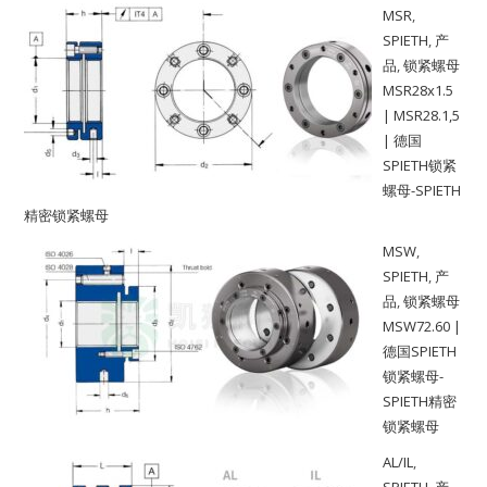
MSR
,
SPIETH
,
产
品
,
锁紧螺母
MSR28x1.5
| MSR28.1,5
| 德国
SPIETH锁紧
螺母-SPIETH
精密锁紧螺母
MSW
,
SPIETH
,
产
品
,
锁紧螺母
MSW72.60 |
德国SPIETH
锁紧螺母-
SPIETH精密
锁紧螺母
AL/IL
,