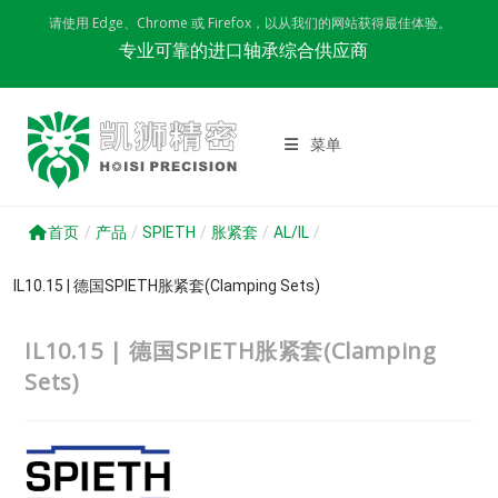
Skip
请使用 Edge、Chrome 或 Firefox，以从我们的网站获得最佳体验。
to
专业可靠的进口轴承综合供应商
content
菜单
首页
/
产品
/
SPIETH
/
胀紧套
/
AL/IL
/
IL10.15 | 德国SPIETH胀紧套(Clamping Sets)
IL10.15 | 德国SPIETH胀紧套(Clamping
Sets)