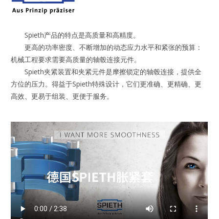
Spieth产品的特点是高质量和高精度。
更高的功率密度、不断增加的动态应力水平和紧张的预算：
机械工程要求需要高质量的轴毂连接元件。
Spieth夹紧装置和夹紧元件是摩擦锁定的轴毂连接，提供全
方位的压力。得益于Spieth特殊设计，它们更准确、更精确、更
高效、更易于组装、更便于服务。