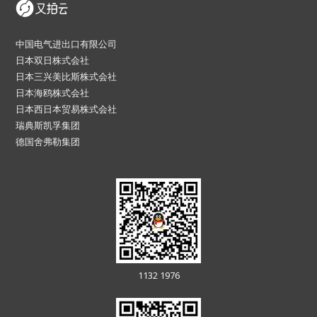
中国电气进出口有限公司
日本双日株式会社
日本三兴美比斯株式会社
日本海鸥株式会社
日本西日本贸易株式会社
瑞典斯凯孚集团
德国舍弗勒集团
1132 1976