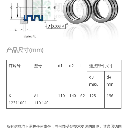
产品尺寸(mm)
订购号
型号
d1
d2
L
连接部件尺寸
d3
d4
max.
min.
K-
AL
110
140
62
128
136
12311001
110.140
所有信息均不承担任何责任，并可能受到技术更改的影响。请遵照德国