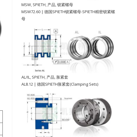
MSW
,
SPIETH
,
产品
,
锁紧螺母
MSW72.60 | 德国SPIETH锁紧螺母-SPIETH精密锁紧螺
母
AL/IL
,
SPIETH
,
产品
,
胀紧套
AL8.12 | 德国SPIETH胀紧套(Clamping Sets)