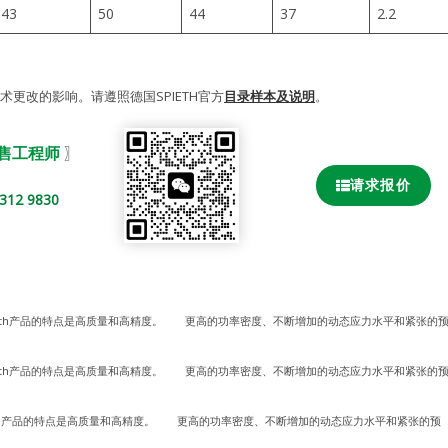
43
50
44
37
2.2
更改的影响。请遵照德国SPIETH官方
目录样本及说明
。
销售工程师
〗
请求报价
2 9830
th产品的特点是高质量和高精度。 更高的功率密度、不断增加的动态应力水平和紧张的
th产品的特点是高质量和高精度。 更高的功率密度、不断增加的动态应力水平和紧张的
h产品的特点是高质量和高精度。 更高的功率密度、不断增加的动态应力水平和紧张的预