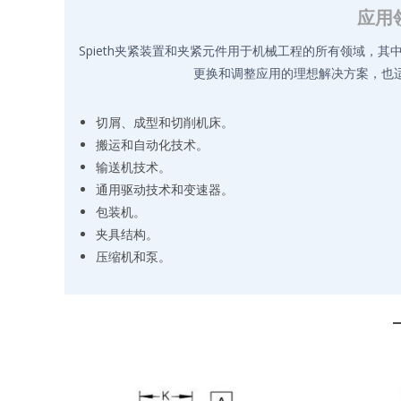
应用
Spieth夹紧装置和夹紧元件用于机械工程的所有领域，
更换和调整应用的理想解决方案，也
切屑、成型和切削机床。
搬运和自动化技术。
输送机技术。
通用驱动技术和变速器。
包装机。
夹具结构。
压缩机和泵。