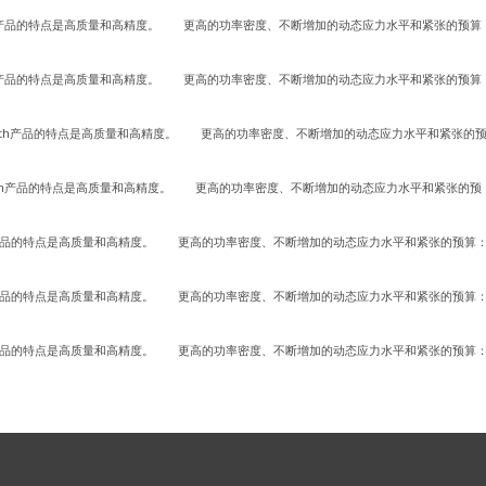
h产品的特点是高质量和高精度。 更高的功率密度、不断增加的动态应力水平和紧张的预算
h产品的特点是高质量和高精度。 更高的功率密度、不断增加的动态应力水平和紧张的预算
th产品的特点是高质量和高精度。 更高的功率密度、不断增加的动态应力水平和紧张的
th产品的特点是高质量和高精度。 更高的功率密度、不断增加的动态应力水平和紧张的预
产品的特点是高质量和高精度。 更高的功率密度、不断增加的动态应力水平和紧张的预算
产品的特点是高质量和高精度。 更高的功率密度、不断增加的动态应力水平和紧张的预算
产品的特点是高质量和高精度。 更高的功率密度、不断增加的动态应力水平和紧张的预算