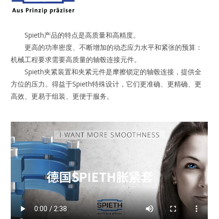
Spieth产品的特点是高质量和高精度。
更高的功率密度、不断增加的动态应力水平和紧张的预算：
机械工程要求需要高质量的轴毂连接元件。
Spieth夹紧装置和夹紧元件是摩擦锁定的轴毂连接，提供全
方位的压力。得益于Spieth特殊设计，它们更准确、更精确、更
高效、更易于组装、更便于服务。