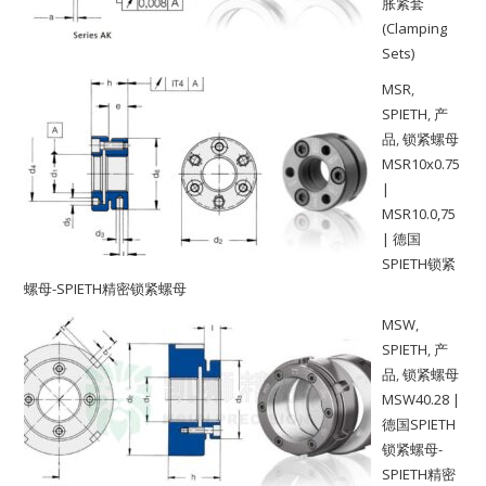
胀紧套
(Clamping
Sets)
MSR
,
SPIETH
,
产
品
,
锁紧螺母
MSR10x0.75
|
MSR10.0,75
| 德国
SPIETH锁紧
螺母-SPIETH精密锁紧螺母
MSW
,
SPIETH
,
产
品
,
锁紧螺母
MSW40.28 |
德国SPIETH
锁紧螺母-
SPIETH精密