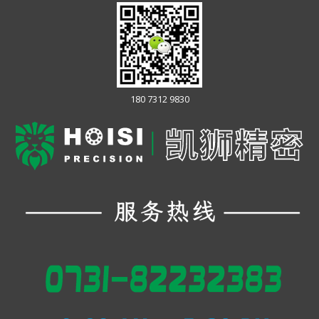
180 7312 9830