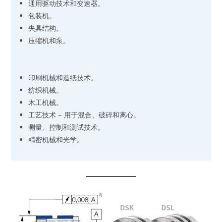
通用驱动技术和变速器。
包装机。
夹具结构。
压缩机和泵。
印刷机械和造纸技术。
纺织机械。
木工机械。
工艺技术 – 用于混合、破碎和离心。
测量、控制和测试技术。
精密机械和光学。