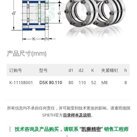
产品尺寸(mm)
订购号
型号
d1
d2
K
夹紧螺钉
h
K-11108001
DSK 80.110
80
110
52
M8
8
所有信息均不承担任何责任，并可能受到技术更改的影响。请遵照德国
SPIETH官方
目录样本及说明
。
〖
技术咨询及产品购买，请联系 “
凯狮精密
” 销售工程师