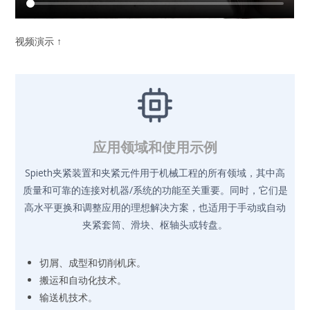
视频演示 ↑
应用领域和使用示例
Spieth夹紧装置和夹紧元件用于机械工程的所有领域，其中高
质量和可靠的连接对机器/系统的功能至关重要。同时，它们是
高水平更换和调整应用的理想解决方案，也适用于手动或自动
夹紧套筒、滑块、枢轴头或转盘。
切屑、成型和切削机床。
搬运和自动化技术。
输送机技术。