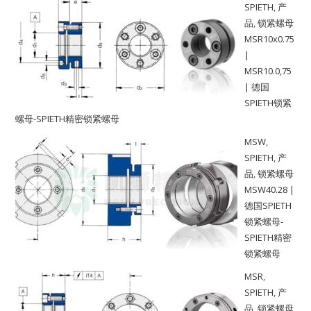
SPIETH
,
产
品
,
锁紧螺母
MSR10x0.75
|
MSR10.0,75
| 德国
SPIETH锁紧
螺母-SPIETH精密锁紧螺母
MSW
,
SPIETH
,
产
品
,
锁紧螺母
MSW40.28 |
德国SPIETH
锁紧螺母-
SPIETH精密
锁紧螺母
MSR
,
SPIETH
,
产
品
,
锁紧螺母