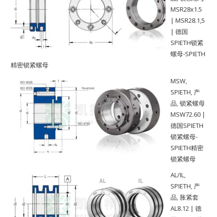
MSR28x1.5
| MSR28.1,5
| 德国
SPIETH锁紧
螺母-SPIETH
精密锁紧螺母
MSW
,
SPIETH
,
产
品
,
锁紧螺母
MSW72.60 |
德国SPIETH
锁紧螺母-
SPIETH精密
锁紧螺母
AL/IL
,
SPIETH
,
产
品
,
胀紧套
AL8.12 | 德