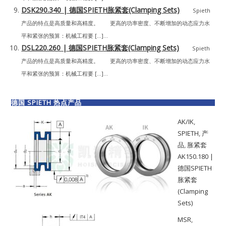
DSK290.340 | 德国SPIETH胀紧套(Clamping Sets)
Spieth
产品的特点是高质量和高精度。 更高的功率密度、不断增加的动态应力水
平和紧张的预算：机械工程要 […]...
DSL220.260 | 德国SPIETH胀紧套(Clamping Sets)
Spieth
产品的特点是高质量和高精度。 更高的功率密度、不断增加的动态应力水
平和紧张的预算：机械工程要 […]...
德国 SPIETH 热点产品
AK/IK
,
SPIETH
,
产
品
,
胀紧套
AK150.180 |
德国SPIETH
胀紧套
(Clamping
Sets)
MSR
,